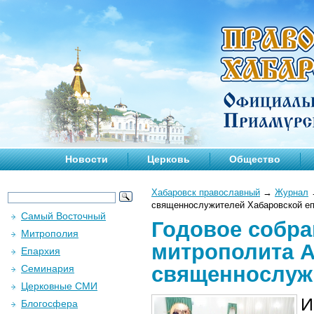
Новости
Церковь
Общество
Хабаровск православный
→
Журнал
священнослужителей Хабаровской е
Самый Восточный
Годовое собра
Митрополия
митрополита 
Епархия
священнослуж
Семинария
Церковные СМИ
И
Блогосфера