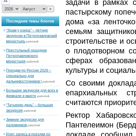
задачи в рамках 
31
>
пастырскому попеч
дома «за ленточк
Последние темы блогов
семьям защитнико
“Храм у озера” – летние
экскурсии в Петропавловский
строительстве и о
монастырь
palomnik
о плодотворном со
Престольный праздник
Петропавловского
сферах образован
монастыря
palomnik
культуры и социал
Поездки по России 2026 –
специально для
Со своими доклад
дальневосточников !
palomnik
Большие экскурсии для всех в
епархиальных ст
феврале и марте
palomnik
считаются приорит
“Татьянин день” – большая
экскурсия
palomnik
Ректор Хабаровск
Зимние экскурсии для
Пантелеимон (Берд
паломников
palomnik
докладе сообщил,
Идет запись в поездки по