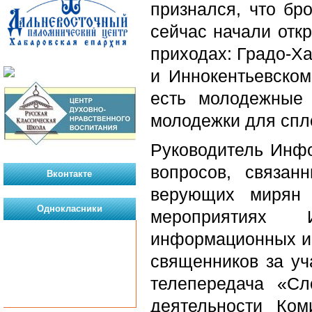
признался, что бро
сейчас начали отк
приходах: Градо-Х
и Иннокентьевском
есть молодежные 
молодежки для спл
Руководитель Инф
вопросов, связан
Вконтакте
верующих мирян 
Однокласники
мероприятиях 
информационных и 
священников за уч
телепередача «С
деятельности Ком