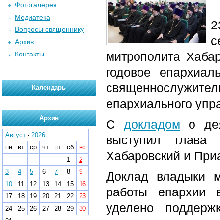
Фотогалерея
Медиатека
2
Вопросы священнику
с
Архив
митрополита Хабар
Контакты
годовое епархиал
священнослужи
Календарь
епархиального упр
Архив
С
докладом
о дея
Август
-
2026
выступил глава
пн
вт
ср
чт
пт
сб
вс
Хабаровский и При
1
2
3
4
5
6
7
8
9
Доклад владыки м
10
11
12
13
14
15
16
работы епархии 
17
18
19
20
21
22
23
уделено поддерж
24
25
26
27
28
29
30