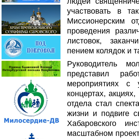
людей священниче
участвовать в та
Миссионерским о
проведения разли
листовок, заканч
пением колядок и т
Руководитель мо
представил раб
мероприятиях с 
концертах, акциях
отдела стал спект
жизни и подвиге с
Хабаровского ин
масштабном проекте