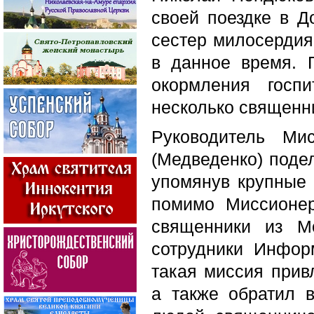
своей поездке в Д
сестер милосердия
в данное время. 
окормления госп
несколько священн
Руководитель Ми
(Медведенко) поде
упомянув крупные 
помимо Миссионер
священники из М
сотрудники Инфор
такая миссия прив
а также обратил 