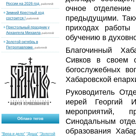
России на 2026 год.
palomnik
очное отделение
Зимний Крестный ход
предыдущими. Так
состоится !
palomnik
приходах работы
Престольный праздник у
Архангела Михаила
palomnik
обучению в духовн
Золотой октябрь в
Петропавловке.
palomnik
Благочинный Хаб
Сивков в своем 
богослужебных во
Хабаровской епарх
Руководитель Отде
иерей Георгий И
мероприятий, 
Облако тегов
Синодальным отде
образования Хабар
"Вера и дело"
"Душа"
"Золотой