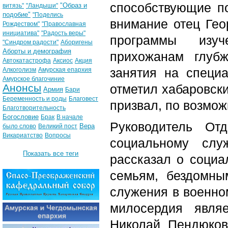
способствующие п
"Образ и
витязь"
"Ландыши"
подобие"
"Поделись
внимание отец Гео
Рождеством"
"Православная
инициатива"
"Радость веры"
программы изу
"Синдром радости"
Аборигены
Аборты и демография
прихожанам глуб
Автокатастрофа
Аксиос
Акция
занятия на специ
Алкоголизм
Амурская епархия
Амурское благочиние
Анонсы
отметил хабаровски
Армия
Бари
Беременность и роды
Благовест
призвал, по возмож
Благотворительность
Богословие
Брак
В начале
Руководитель От
Вера
было слово
Великий пост
Викариатство
Вопросы
социальному слу
Показать все теги
рассказал о социа
семьям, бездомн
служения в военно
милосердия явля
Николай Пендюков