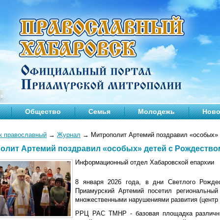
Общество
Семья
Молодежь
Ново
к православный
→
Журнал
→
Митрополит Артемий поздравил «особых»
олит Артемий поздравил «особых» детей с Рождеств
Информационный отдел Хабаровской епархии
8 января 2026 года, в дни Светлого Рожде
Приамурский Артемий посетил региональны
множественными нарушениями развития (центр
РРЦ РАС ТМНР - базовая площадка различны