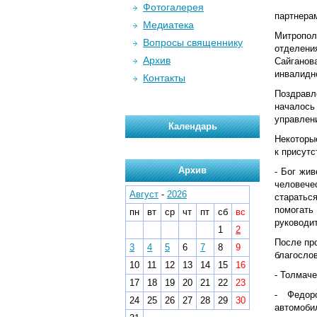
Фотогалерея
партнера
Медиатека
Митропол
Вопросы священнику
отделени
Архив
Сайганов
инвалидн
Контакты
Поздравл
началось
управлен
Календарь
Некоторы
к присут
Архив
- Бог жив
человече
Август
-
2026
старатьс
помогать 
пн
вт
ср
чт
пт
сб
вс
руководи
1
2
После пр
3
4
5
6
7
8
9
благосло
10
11
12
13
14
15
16
- Толмач
17
18
19
20
21
22
23
- Федор
24
25
26
27
28
29
30
автомоби