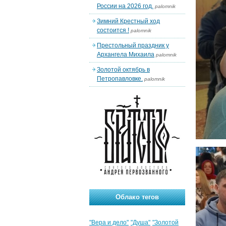
России на 2026 год.
palomnik
Зимний Крестный ход
состоится !
palomnik
Престольный праздник у
Архангела Михаила
palomnik
Золотой октябрь в
Петропавловке.
palomnik
Облако тегов
"Вера и дело"
"Душа"
"Золотой