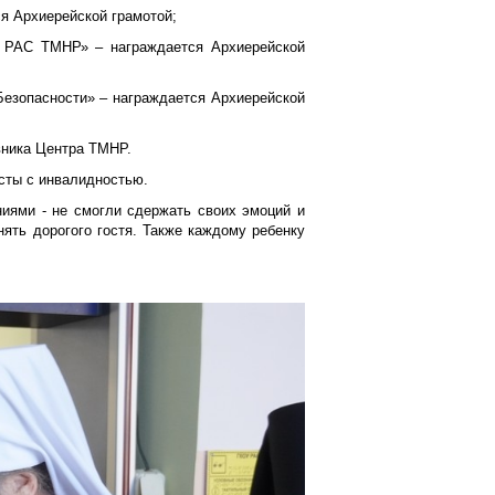
ся Архиерейской грамотой;
 РАС ТМНР» – награждается Архиерейской
Безопасности» – награждается Архиерейской
вника Центра ТМНР.
сты с инвалидностью.
иями - не смогли сдержать своих эмоций и
нять дорогого гостя. Также каждому ребенку