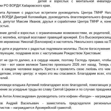
детей и взрослых с ментальной инвалидн
ми РО ВОРДИ Хабаровского края.
ита Артемия с радостью встретили руководитель Центра ТМНР Ната
я ВОРДИ Дмитрий Коломийцев, руководитель благотворительного фонда
а, депутат Максим Иванов, друзья и соработники Центра ТМНР и, коне
остью.
ение детей и взрослых с ограниченными возможностями, их родителей
 с молебна, который возглавил правящий архиерей. Его Высокопреосвящ
ия иеромонах Николай (Белозеров) и настоятель Никольского храма на 
е дети и родители с радостью подпевали молитвы. После богослужения
ствующим, поздравив всех с наступившим Рождеством Христовым:
ет не где-то далеко, а в сердце нашем, поэтому Господь пришел, чтобы
ство - вот какое великое Таинство произошло 2026 лет назад. Теперь
я в каждом человеке видеть Христа и проявлять свою любовь кто чем
деткам, этому центру: и через это мы спасаемся. Благодарим всех, кто
телей.
оповеди владыка Артемий поблагодарил всех благоделей, помогающих р
вение за усердные труды во славу Святой Церкви и по случаю праздник
ев Антон Александрович руководитель сети кофеин «Келди» – награждае
ов Андрей Васильевич - заместитель председателя региональн
листов – награждается Архиерейской грамотой;