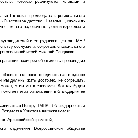
остью, которые реализуются членами и
лья Евтеева, председатель регионального
 «Счастливое детство» Наталья Цирюльник-
чно, же его подопечные: дети и взрослые и
, руководителей и сотрудников Центра ТМНР
енству сослужили: секретарь епархиального
Прогрессивной иерей Николай Пендюков.
 правящий архиерей обратился с проповедью
 обновить нас всех, соединить нас в единое
 и мы должны жить достойно, не согрешать,
 может, этим мы и спасемся. Вот мы будем
 помогает этой организации и благодарим ее
азвиваться Центру ТМНР. В благодарность и
а Рождества Христова награждаются:
тся Архиерейской грамотой;
ого отделения Всероссийской общества