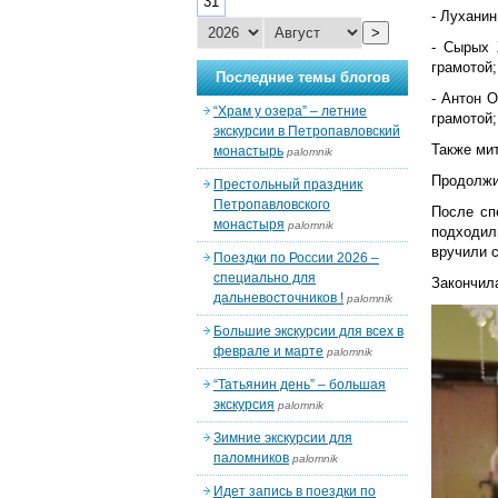
31
- Луханин
>
- Сырых 
грамотой;
Последние темы блогов
- Антон 
“Храм у озера” – летние
грамотой;
экскурсии в Петропавловский
Также ми
монастырь
palomnik
Продолжи
Престольный праздник
Петропавловского
После сп
монастыря
palomnik
подходили
вручили 
Поездки по России 2026 –
специально для
Закончил
дальневосточников !
palomnik
Большие экскурсии для всех в
феврале и марте
palomnik
“Татьянин день” – большая
экскурсия
palomnik
Зимние экскурсии для
паломников
palomnik
Идет запись в поездки по