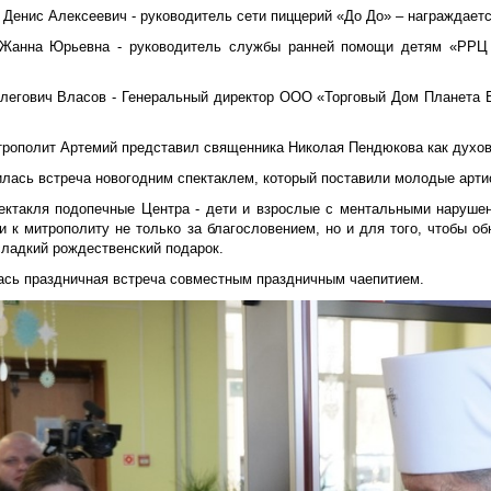
 Денис Алексеевич - руководитель сети пиццерий «До До» – награждает
Жанна Юрьевна - руководитель службы ранней помощи детям «РРЦ
Олегович Власов - Генеральный директор ООО «Торговый Дом Планета 
трополит Артемий представил священника Николая Пендюкова как духо
лась встреча новогодним спектаклем, который поставили молодые арти
ектакля подопечные Центра - дети и взрослые с ментальными нарушен
 к митрополиту не только за благословением, но и для того, чтобы об
сладкий рождественский подарок.
ась праздничная встреча совместным праздничным чаепитием.