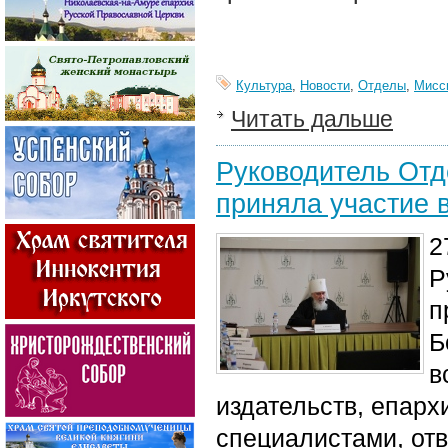
Культура
,
Новости
,
Отделы
,
Мисс
Читать дальше
Руководитель Отд
приняла участие 
2
Р
п
Б
в
издательств, епарх
специалистами, отв