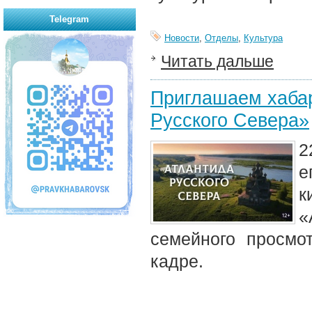
Telegram
Новости
,
Отделы
,
Культура
Читать дальше
Приглашаем хабар
Русского Севера»
2
е
к
«
семейного просмо
кадре.