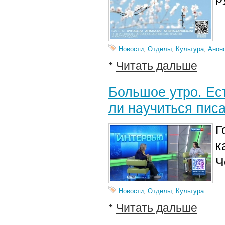
Новости
,
Отделы
,
Культура
,
Анон
Читать дальше
Большое утро. Ес
ли научиться писа
Г
к
Ч
Новости
,
Отделы
,
Культура
Читать дальше