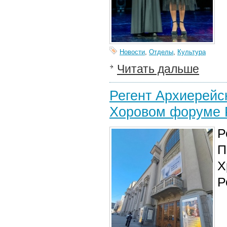
Новости
,
Отделы
,
Культура
Читать дальше
Регент Архиерейс
Хоровом форуме 
Р
П
Х
Р