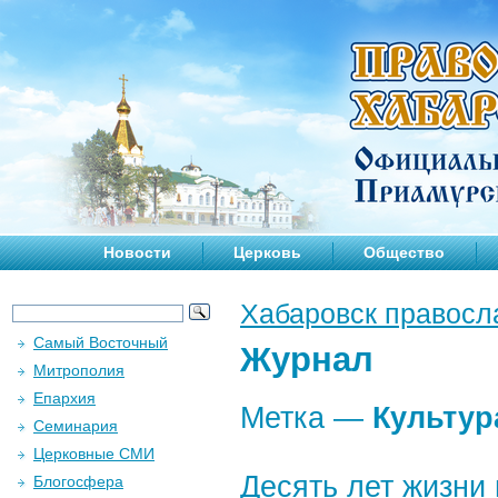
Новости
Церковь
Общество
Хабаровск правосл
Самый Восточный
Журнал
Митрополия
Епархия
Метка —
Культур
Семинария
Церковные СМИ
Десять лет жизни
Блогосфера