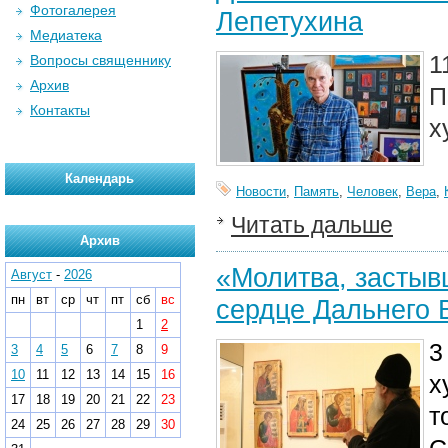
Фотогалерея
Лепетухина
Медиатека
1
Вопросы священнику
Архив
П
Контакты
х
Календарь
Новости
,
Память
,
Человек
,
Вера
,
Читать дальше
Архив
«Молитва, застыв
Август
-
2026
пн
вт
ср
чт
пт
сб
вс
сердце Дальнего 
1
2
3
3
4
5
6
7
8
9
10
11
12
13
14
15
16
х
17
18
19
20
21
22
23
т
24
25
26
27
28
29
30