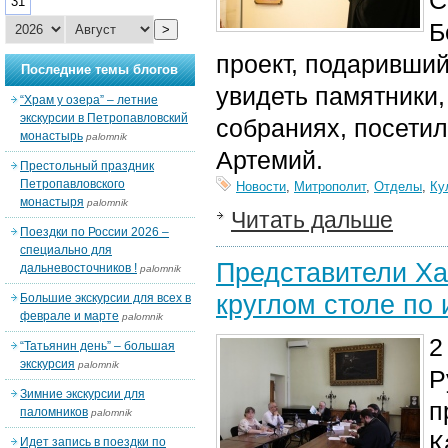
С
31
Б
>
проект, подаривши
Последние темы блогов
увидеть памятники
“Храм у озера” – летние
экскурсии в Петропавловский
собраниях, посети
монастырь
palomnik
Артемий.
Престольный праздник
Петропавловского
Новости
,
Митрополит
,
Отделы
,
Ку
монастыря
palomnik
Читать дальше
Поездки по России 2026 –
специально для
Представители Ха
дальневосточников !
palomnik
круглом столе по
Большие экскурсии для всех в
феврале и марте
palomnik
2
“Татьянин день” – большая
экскурсия
palomnik
Р
Зимние экскурсии для
п
паломников
palomnik
К
Идет запись в поездки по