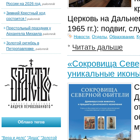
России на 2026 год.
palomnik
к
Зимний Крестный ход
Церковь на Дальнем
состоится !
palomnik
1965 гг.): подвиг, 
Престольный праздник у
Архангела Михаила
palomnik
Новости
,
Отделы
,
Образование
,
К
Золотой октябрь в
Читать дальше
Петропавловке.
palomnik
«Сокровища Север
уникальные иконы
С
Д
о
о
Облако тегов
м
"Вера и дело"
"Душа"
"Золотой