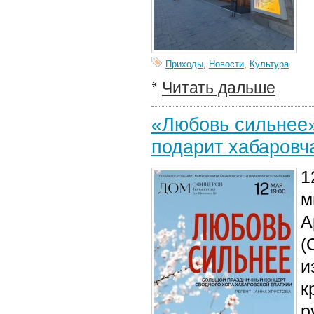
Приходы
,
Новости
,
Культура
Читать дальше
«Любовь сильнее»
подарит хабаровч
1
м
А
(
и
к
р