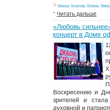
Анонсы
,
Культура
,
Отделы
,
Новос
Читать дальше
«Любовь сильнее»
концерт в Доме о
1
о
п
Х
р
П
Воскресению и Дн
зрителей и стал
духовной и патриот