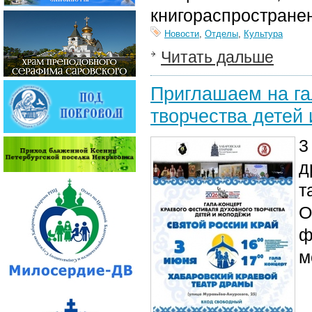
книгораспростране
Новости
,
Отделы
,
Культура
Читать дальше
Приглашаем на га
творчества детей
3
д
т
О
ф
м