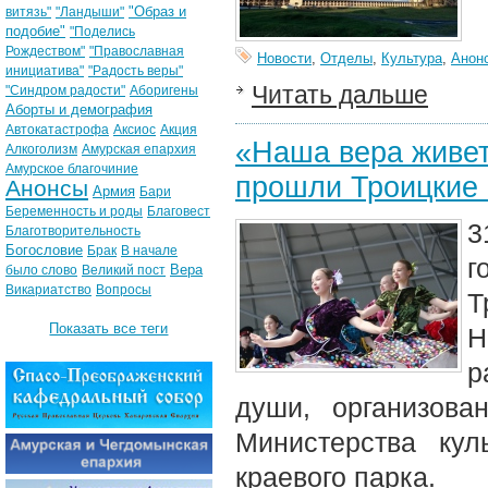
"Образ и
витязь"
"Ландыши"
подобие"
"Поделись
Рождеством"
"Православная
Новости
,
Отделы
,
Культура
,
Анон
инициатива"
"Радость веры"
Читать дальше
"Синдром радости"
Аборигены
Аборты и демография
Автокатастрофа
Аксиос
Акция
«Наша вера живет
Алкоголизм
Амурская епархия
Амурское благочиние
прошли Троицкие 
Анонсы
Армия
Бари
Беременность и роды
Благовест
3
Благотворительность
Богословие
Брак
В начале
г
Вера
было слово
Великий пост
Викариатство
Вопросы
Т
Показать все теги
Н
р
души, организова
Министерства кул
краевого парка.