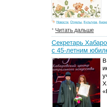
Новости
,
Отделы
,
Культура
,
Анон
Читать дальше
Секретарь Хабаро
с 45-летним юбил
В
и
у
Х
«