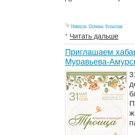
Новости
,
Отделы
,
Культура
Читать дальше
Приглашаем хабар
Муравьева-Амурс
3
д
б
П
ж
п