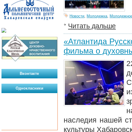
Новости
,
Молодежка
,
Молодежное
Читать дальше
«Атлантида Русск
фильма о духовны
2
д
Вконтакте
С
Однокласники
и
з
н
наследия нашей ст
культуры Хабаровс