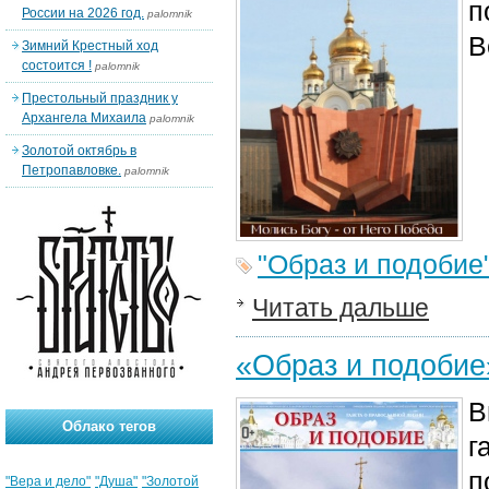
п
России на 2026 год.
palomnik
В
Зимний Крестный ход
состоится !
palomnik
Престольный праздник у
Архангела Михаила
palomnik
Золотой октябрь в
Петропавловке.
palomnik
"Образ и подобие
Читать дальше
«Образ и подоби
В
Облако тегов
г
п
"Вера и дело"
"Душа"
"Золотой