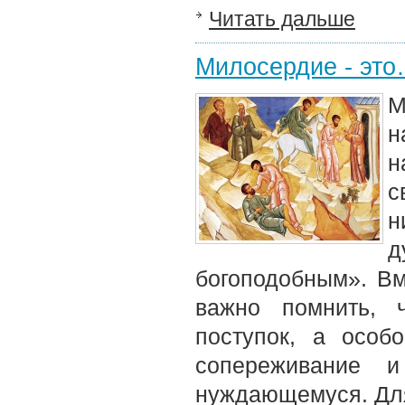
Читать дальше
Милосердие - эт
М
н
н
с
н
д
богоподобным». Вм
важно помнить, 
поступок, а особ
сопереживание и
нуждающемуся. Для