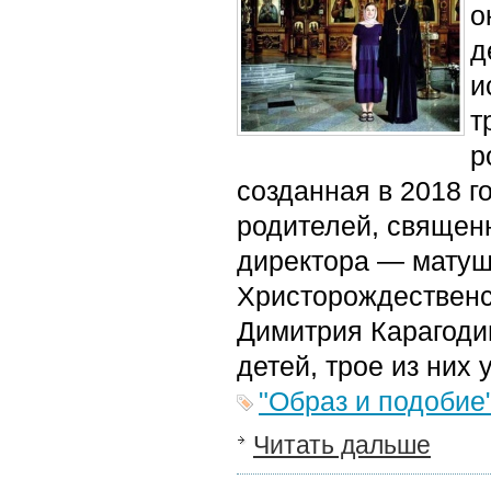
о
д
и
т
р
созданная в 2018 г
родителей, священ
директора — матуш
Христорождественс
Димитрия Карагодин
детей, трое из них 
"Образ и подобие
Читать дальше