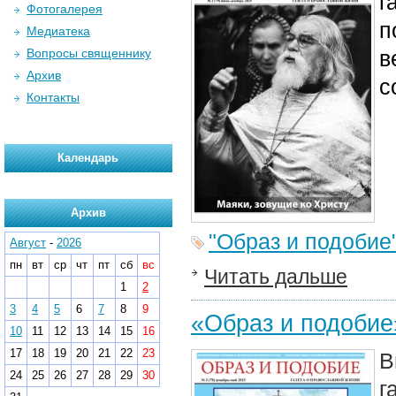
г
Фотогалерея
п
Медиатека
Вопросы священнику
в
Архив
с
Контакты
Календарь
Архив
"Образ и подобие
Август
-
2026
пн
вт
ср
чт
пт
сб
вс
Читать дальше
1
2
3
4
5
6
7
8
9
«Образ и подоби
10
11
12
13
14
15
16
17
18
19
20
21
22
23
В
24
25
26
27
28
29
30
г