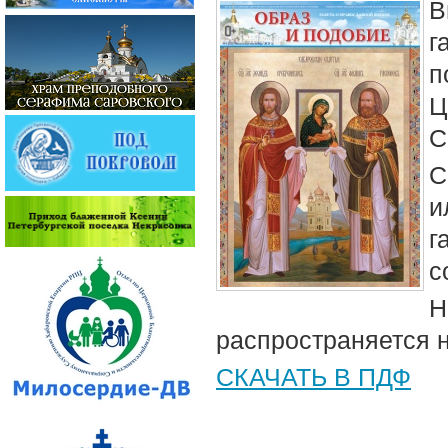
В
г
п
Ц
С
С
и
г
с
Н
распространяется 
СКАЧАТЬ В ПДФ