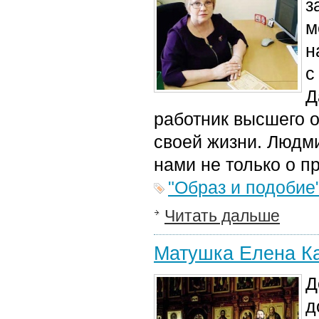
з
м
н
с
Д
работник высшего 
своей жизни. Людм
нами не только о пр
"Образ и подобие
Читать дальше
Матушка Елена Ка
Д
д