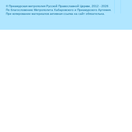
© Приамурская митрополия Русской Православной Церкви, 2012 - 2026
По благословению Митрополита Хабаровского и Приамурского Артемия.
При копировании материалов активная ссылка на сайт обязательна.