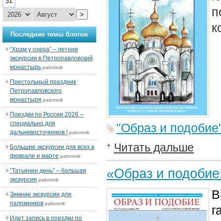
31
п
>
к
Последние темы блогов
“Храм у озера” – летние
экскурсии в Петропавловский
монастырь
palomnik
Престольный праздник
Петропавловского
монастыря
palomnik
Поездки по России 2026 –
специально для
"Образ и подобие
дальневосточников !
palomnik
Читать дальше
Большие экскурсии для всех в
феврале и марте
palomnik
«Образ и подоби
“Татьянин день” – большая
экскурсия
palomnik
В
Зимние экскурсии для
паломников
palomnik
г
Идет запись в поездки по