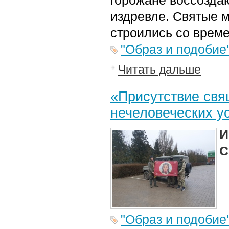
горожане воссоздаю
издревле. Святые м
строились со време
"Образ и подобие
Читать дальше
«Присутствие свя
нечеловеческих у
И
С
"Образ и подобие