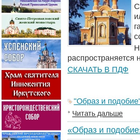
С
и
г
с
Н
распространяется 
СКАЧАТЬ В ПДФ
"Образ и подобие
Читать дальше
«Образ и подобие