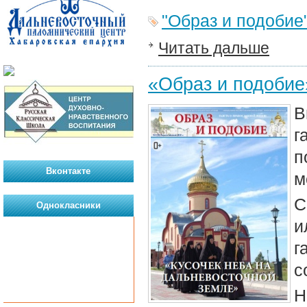
"Образ и подобие
Читать дальше
«Образ и подобие
В
г
п
Вконтакте
м
С
Однокласники
и
г
с
Н