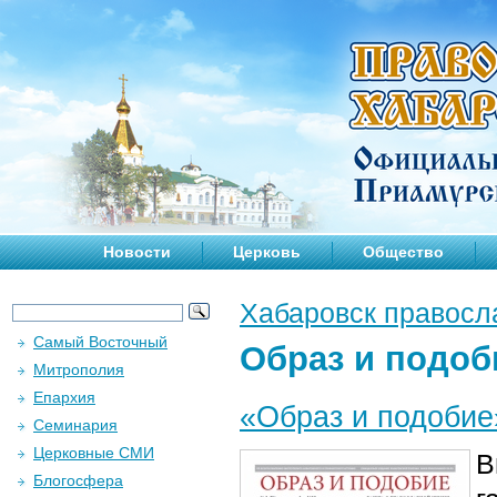
Новости
Церковь
Общество
Хабаровск правосл
Самый Восточный
Образ и подоб
Митрополия
Епархия
«Образ и подобие
Семинария
Церковные СМИ
В
Блогосфера