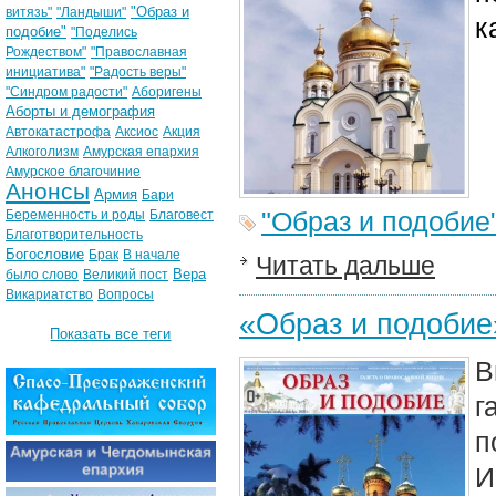
"Образ и
витязь"
"Ландыши"
к
подобие"
"Поделись
Рождеством"
"Православная
инициатива"
"Радость веры"
"Синдром радости"
Аборигены
Аборты и демография
Автокатастрофа
Аксиос
Акция
Алкоголизм
Амурская епархия
Амурское благочиние
Анонсы
Армия
Бари
"Образ и подобие
Беременность и роды
Благовест
Благотворительность
Богословие
Брак
В начале
Читать дальше
Вера
было слово
Великий пост
Викариатство
Вопросы
«Образ и подобие
Показать все теги
В
г
п
И