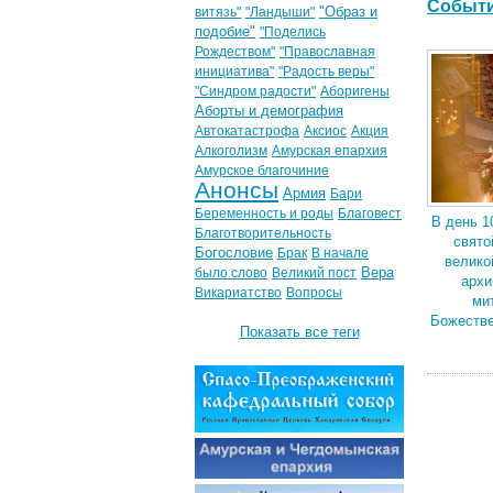
Событи
"Образ и
витязь"
"Ландыши"
подобие"
"Поделись
Рождеством"
"Православная
инициатива"
"Радость веры"
"Синдром радости"
Аборигены
Аборты и демография
Автокатастрофа
Аксиос
Акция
Алкоголизм
Амурская епархия
Амурское благочиние
Анонсы
Армия
Бари
Беременность и роды
Благовест
В день 1
Благотворительность
свято
Богословие
Брак
В начале
велико
Вера
было слово
Великий пост
архи
Викариатство
Вопросы
ми
Божестве
Показать все теги