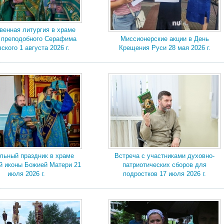
венная литургия в храме
о преподобного Серафима
Миссионерские акции в День
ского 1 августа 2026 г.
Крещения Руси 28 мая 2026 г.
льный праздник в храме
Встреча с участниками духовно-
й иконы Божией Матери 21
патриотических сборов для
июля 2026 г.
подростков 17 июля 2026 г.