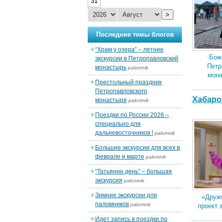
31
>
Последние темы блогов
“Храм у озера” – летние
Бож
экскурсии в Петропавловский
Петр
монастырь
palomnik
мона
Престольный праздник
Петропавловского
Хабаро
монастыря
palomnik
Поездки по России 2026 –
специально для
дальневосточников !
palomnik
Большие экскурсии для всех в
феврале и марте
palomnik
“Татьянин день” – большая
экскурсия
palomnik
Зимние экскурсии для
«Дружб
паломников
palomnik
проект 
Идет запись в поездки по