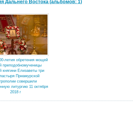
я Дальнего Востока (альбомов: 1)
00-летия обретения мощей
й преподобномученицы
й княгини Елизаветы три
пастыря Приамурской
трополии совершили
нную литургию 11 октября
2018 г