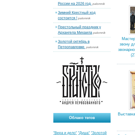
России на 2026 год.
palomnik
Зимний Крестный ход
состоится !
palomnik
Престольный праздник у
Архангела Михаила
palomnik
Мастер
Золотой октябрь в
звону д
Петропавловке.
palomnik
звонарно
(2
Выставка
Облако тегов
"Вера и дело"
"Душа"
"Золотой