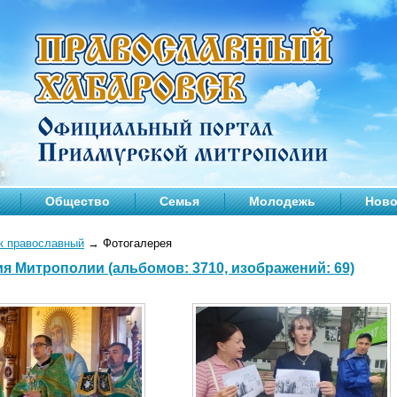
Общество
Семья
Молодежь
Ново
к православный
→
Фотогалерея
я Митрополии (альбомов: 3710, изображений: 69)