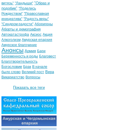
"Образ и
витязь"
"Ландыши"
подобие"
"Поделись
Рождеством"
"Православная
инициатива"
"Радость веры"
"Синдром радости"
Аборигены
Аборты и демография
Автокатастрофа
Аксиос
Акция
Алкоголизм
Амурская епархия
Амурское благочиние
Анонсы
Армия
Бари
Беременность и роды
Благовест
Благотворительность
Богословие
Брак
В начале
Вера
было слово
Великий пост
Викариатство
Вопросы
Показать все теги