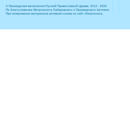
© Приамурская митрополия Русской Православной Церкви, 2012 - 2026
По благословению Митрополита Хабаровского и Приамурского Артемия.
При копировании материалов активная ссылка на сайт обязательна.