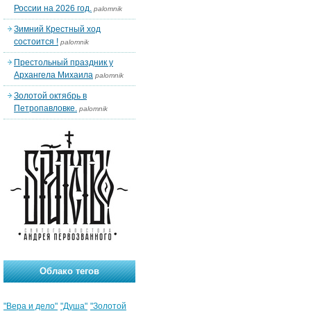
России на 2026 год.
palomnik
Зимний Крестный ход
состоится !
palomnik
Престольный праздник у
Архангела Михаила
palomnik
Золотой октябрь в
Петропавловке.
palomnik
Облако тегов
"Вера и дело"
"Душа"
"Золотой