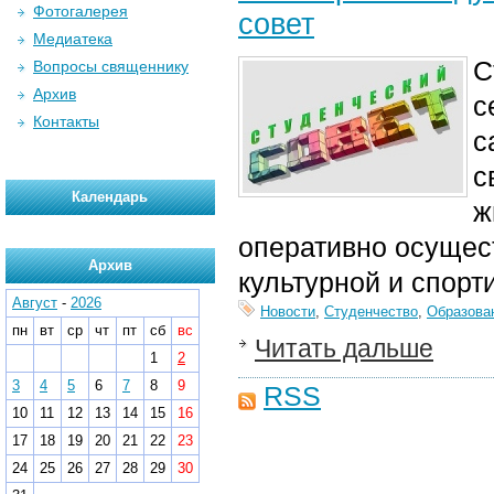
Фотогалерея
совет
Медиатека
С
Вопросы священнику
Архив
с
Контакты
с
с
Календарь
ж
оперативно осущест
Архив
культурной и спорт
Август
-
2026
Новости
,
Студенчество
,
Образова
пн
вт
ср
чт
пт
сб
вс
Читать дальше
1
2
3
4
5
6
7
8
9
RSS
10
11
12
13
14
15
16
17
18
19
20
21
22
23
24
25
26
27
28
29
30