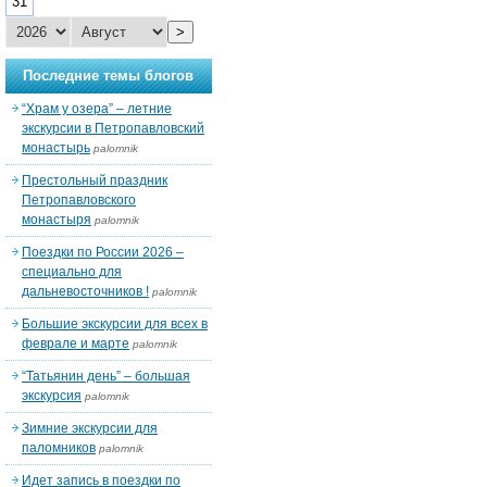
31
>
Последние темы блогов
“Храм у озера” – летние
экскурсии в Петропавловский
монастырь
palomnik
Престольный праздник
Петропавловского
монастыря
palomnik
Поездки по России 2026 –
специально для
дальневосточников !
palomnik
Большие экскурсии для всех в
феврале и марте
palomnik
“Татьянин день” – большая
экскурсия
palomnik
Зимние экскурсии для
паломников
palomnik
Идет запись в поездки по