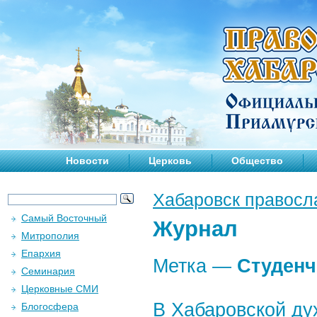
Новости
Церковь
Общество
Хабаровск правосл
Самый Восточный
Журнал
Митрополия
Епархия
Метка —
Студенч
Семинария
Церковные СМИ
В Хабаровской ду
Блогосфера