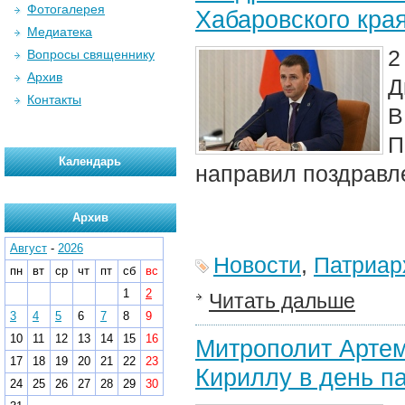
Фотогалерея
Хабаровского кра
Медиатека
2
Вопросы священнику
Архив
Д
Контакты
В
П
Календарь
направил поздравле
Архив
Август
-
2026
Новости
,
Патриар
пн
вт
ср
чт
пт
сб
вс
1
2
Читать дальше
3
4
5
6
7
8
9
10
11
12
13
14
15
16
Митрополит Арте
17
18
19
20
21
22
23
Кириллу в день п
24
25
26
27
28
29
30