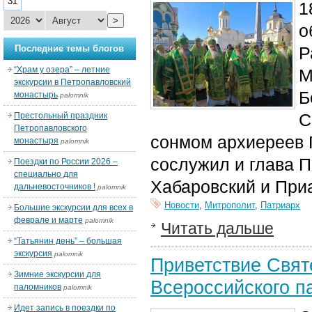
31
1
>
о
Последние темы блогов
Р
“Храм у озера” – летние
М
экскурсии в Петропавловский
Б
монастырь
palomnik
С
Престольный праздник
Петропавловского
сонмом архиереев 
монастыря
palomnik
сослужил и глава 
Поездки по России 2026 –
специально для
Хабаровский и При
дальневосточников !
palomnik
Новости
,
Митрополит
,
Патриарх
Большие экскурсии для всех в
феврале и марте
palomnik
Читать дальше
“Татьянин день” – большая
экскурсия
palomnik
Приветствие Свят
Зимние экскурсии для
Всероссийского п
паломников
palomnik
Идет запись в поездки по