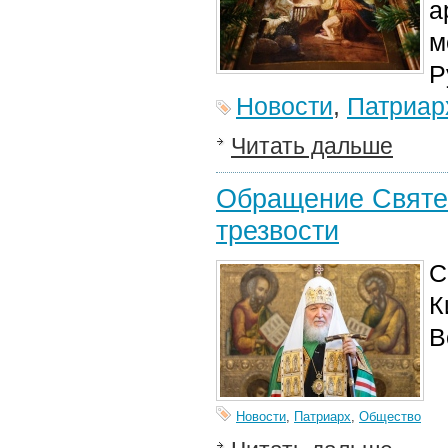
а
м
Р
Новости
,
Патриар
Читать дальше
Обращение Святе
трезвости
С
К
В
Новости
,
Патриарх
,
Общество