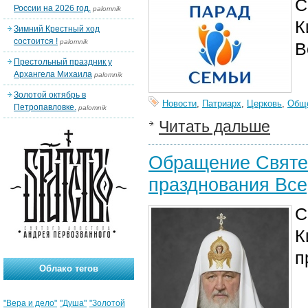
С
России на 2026 год.
palomnik
К
Зимний Крестный ход
состоится !
palomnik
В
Престольный праздник у
Архангела Михаила
palomnik
Золотой октябрь в
Новости
,
Патриарх
,
Церковь
,
Общ
Петропавловке.
palomnik
Читать дальше
Обращение Святе
празднования Все
С
К
п
Облако тегов
"Вера и дело"
"Душа"
"Золотой