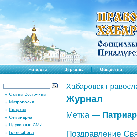
Новости
Церковь
Общество
Хабаровск правосл
Самый Восточный
Журнал
Митрополия
Епархия
Метка —
Патриар
Семинария
Церковные СМИ
Поздравление Свя
Блогосфера