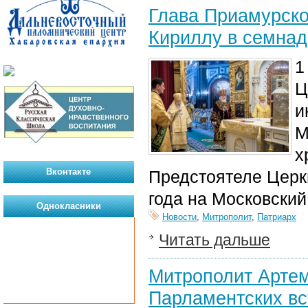
Глава Приамурско
Кириллу в семнад
1
Ц
и
М
х
Вконтакте
Предстоятеле Церк
года на Московски
Однокласники
Новости
,
Митрополит
,
Патриарх
Читать дальше
Митрополит Артем
Парламентских вс