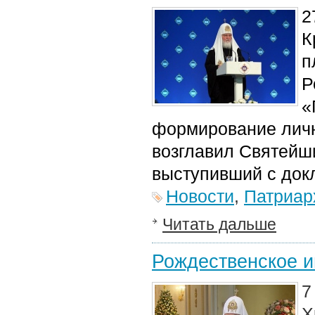
2
К
п
Р
«
формирование личн
возглавил Святейш
выступивший с док
Новости
,
Патриар
Читать дальше
Рождественское и
7
Х