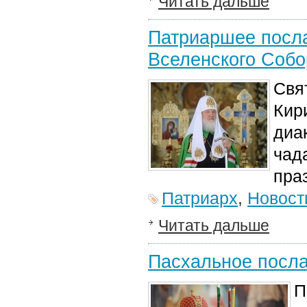
Читать дальше
Патриаршее посла
Вселенского Собо
Свя
Кир
диа
чад
пра
Патриарх
,
Новост
Читать дальше
Пасхальное посл
П