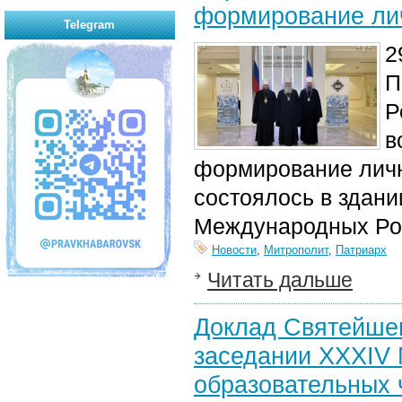
формирование ли
Telegram
2
П
Р
в
формирование личн
состоялось в здан
Международных Рож
Новости
,
Митрополит
,
Патриарх
Читать дальше
Доклад Святейшег
заседании XXXIV
образовательных 