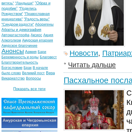
"Образ и
витязь"
"Ландыши"
подобие"
"Поделись
Рождеством"
"Православная
инициатива"
"Радость веры"
"Синдром радости"
Аборигены
Аборты и демография
Автокатастрофа
Аксиос
Акция
Алкоголизм
Амурская епархия
Амурское благочиние
Анонсы
Новости
,
Патриар
Армия
Бари
Беременность и роды
Благовест
Благотворительность
Читать дальше
Богословие
Брак
В начале
Вера
было слово
Великий пост
Пасхальное посл
Викариатство
Вопросы
Показать все теги
С
К
д
ч
т