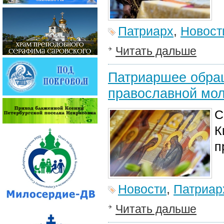
Патриарх
,
Новост
Читать дальше
Патриаршее обра
православной мо
С
К
п
Новости
,
Патриар
Читать дальше