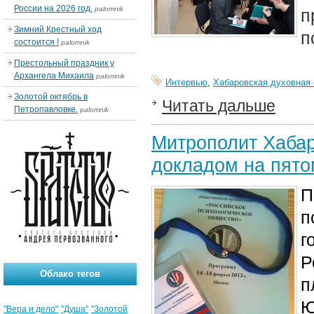
России на 2026 год.
palomnik
п
Зимний Крестный ход
п
состоится !
palomnik
Престольный праздник у
Архангела Михаила
palomnik
Интервью
,
Хабаровская духовная
Золотой октябрь в
Читать дальше
Петропавловке.
palomnik
Митрополит Хабар
докладом на пято
П
п
г
Р
Облако тегов
п
Ю
"Вера и дело"
"Душа"
"Золотой