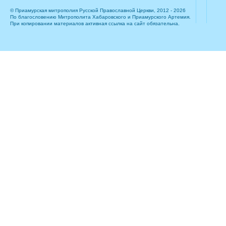
© Приамурская митрополия Русской Православной Церкви, 2012 - 2026
По благословению Митрополита Хабаровского и Приамурского Артемия.
При копировании материалов активная ссылка на сайт обязательна.