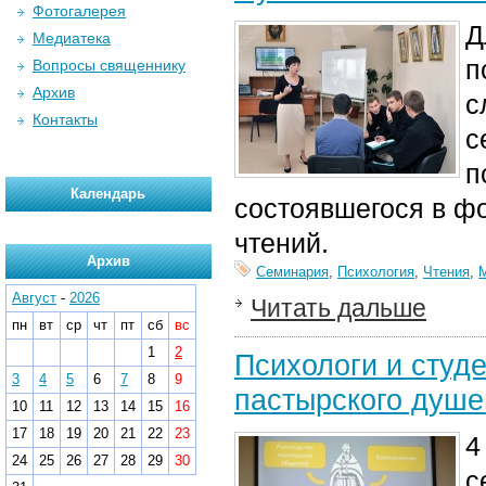
Фотогалерея
Д
Медиатека
п
Вопросы священнику
Архив
с
Контакты
с
п
Календарь
состоявшегося в ф
чтений.
Архив
Семинария
,
Психология
,
Чтения
,
Август
-
2026
Читать дальше
пн
вт
ср
чт
пт
сб
вс
1
2
Психологи и студ
3
4
5
6
7
8
9
пастырского душ
10
11
12
13
14
15
16
17
18
19
20
21
22
23
4
24
25
26
27
28
29
30
с