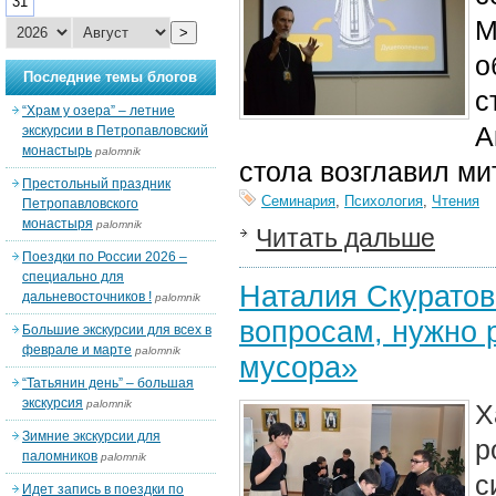
31
М
>
о
Последние темы блогов
с
“Храм у озера” – летние
А
экскурсии в Петропавловский
монастырь
palomnik
стола возглавил ми
Престольный праздник
Семинария
,
Психология
,
Чтения
Петропавловского
монастыря
palomnik
Читать дальше
Поездки по России 2026 –
специально для
Наталия Скуратов
дальневосточников !
palomnik
вопросам, нужно 
Большие экскурсии для всех в
феврале и марте
palomnik
мусора»
“Татьянин день” – большая
экскурсия
palomnik
Х
Зимние экскурсии для
р
паломников
palomnik
с
Идет запись в поездки по