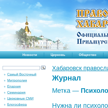
Новости
Церковь
Общество
Хабаровск правосл
Самый Восточный
Журнал
Митрополия
Епархия
Метка —
Психоло
Семинария
Церковные СМИ
Нужна ли психол
Блогосфера