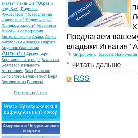
"Образ и
витязь"
"Ландыши"
п
подобие"
"Поделись
Рождеством"
"Православная
Л
инициатива"
"Радость веры"
Х
"Синдром радости"
Аборигены
Аборты и демография
Предлагаем вашему
Автокатастрофа
Аксиос
Акция
Алкоголизм
Амурская епархия
владыки Игнатия "А
Амурское благочиние
Анонсы
Армия
Бари
Митрополит
,
Новости
,
Психология
Беременность и роды
Благовест
Читать дальше
Благотворительность
Богословие
Брак
В начале
RSS
Вера
было слово
Великий пост
Викариатство
Вопросы
Показать все теги