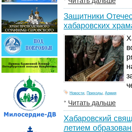
Читать дальше
Защитники Отечес
хабаровских храм
Х
в
р
н
з
ч
Новости
,
Приходы
,
Армия
Читать дальше
Хабаровский свящ
летием образован