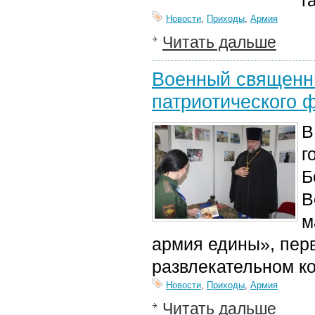
г
Новости
,
Приходы
,
Армия
Читать дальше
Военный священни
патриотического 
В
г
Б
В
м
армия едины», перв
развлекательном к
Новости
,
Приходы
,
Армия
Читать дальше