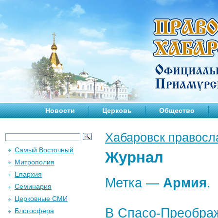
Новости
Церковь
Общество
Хабаровск правосл
Самый Восточный
Журнал
Митрополия
Епархия
Метка —
Армия
.
Семинария
Церковные СМИ
В Спасо-Преобра
Блогосфера