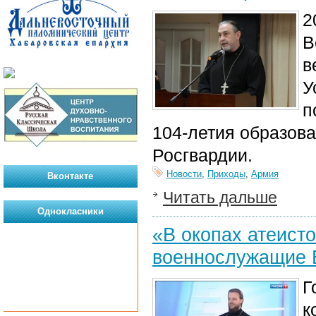
2
В
в
У
п
104-летия образова
Росгвардии
.
Новости
,
Приходы
,
Армия
Вконтакте
Читать дальше
Однокласники
«В окопах атеисто
военнослужащие В
Г
к