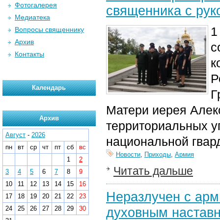
Фотогалерея
священника с рук
Медиатека
1
Вопросы священнику
Архив
с
Контакты
к
Р
Календарь
Г
Матери иерея Алек
Архив
территориальных уп
Август
-
2026
национальной гвар
пн
вт
ср
чт
пт
сб
вс
Новости
,
Приходы
,
Армия
1
2
Читать дальше
3
4
5
6
7
8
9
10
11
12
13
14
15
16
Неразлучен с арми
17
18
19
20
21
22
23
24
25
26
27
28
29
30
духовным настав