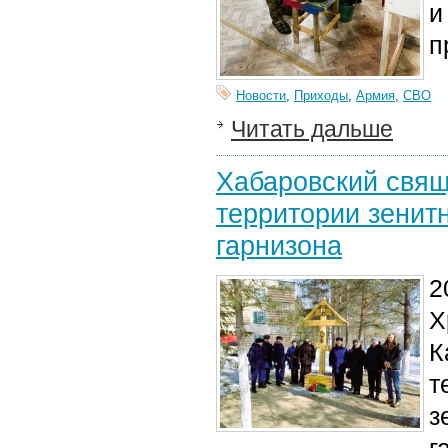
и
п
Новости
,
Приходы
,
Армия
,
СВО
Читать дальше
Хабаровский свящ
территории зенитн
гарнизона
2
Х
К
т
з