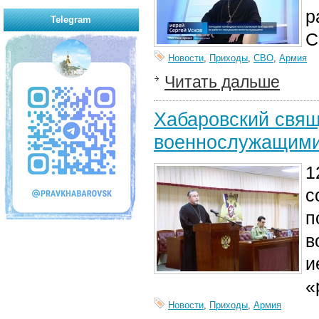
р
Telegram
С
Новости
,
Приходы
,
СВО
,
Армия
Читать дальше
Хабаровский свящ
военнослужащими
1
с
п
в
и
«
Новости
,
Приходы
,
Армия