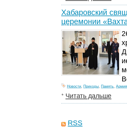
Хабаровский свящ
церемонии «Вахт
2
х
Д
и
м
В
Новости
,
Приходы
,
Память
,
Армия
Читать дальше
RSS