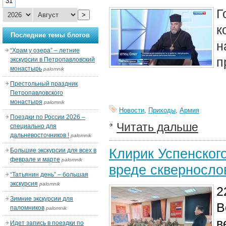
31
Г
>
к
Последние темы блогов
н
“Храм у озера” – летние
п
экскурсии в Петропавловский
монастырь
palomnik
Престольный праздник
Петропавловского
монастыря
palomnik
Новости
,
Приходы
,
Армия
Поездки по России 2026 –
Читать дальше
специально для
дальневосточников !
palomnik
Клирик Успенског
Большие экскурсии для всех в
феврале и марте
palomnik
вреде скверносло
“Татьянин день” – большая
экскурсия
palomnik
2
Зимние экскурсии для
В
паломников
palomnik
в
Идет запись в поездки по