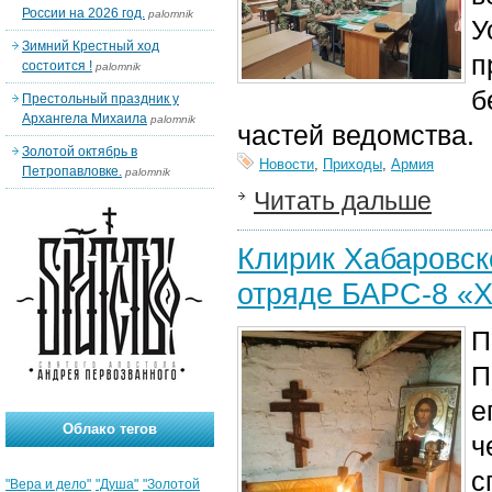
России на 2026 год.
palomnik
У
Зимний Крестный ход
п
состоится !
palomnik
б
Престольный праздник у
Архангела Михаила
palomnik
частей ведомства.
Золотой октябрь в
Новости
,
Приходы
,
Армия
Петропавловке.
palomnik
Читать дальше
Клирик Хабаровск
отряде БАРС-8 «Х
П
П
е
Облако тегов
ч
с
"Вера и дело"
"Душа"
"Золотой