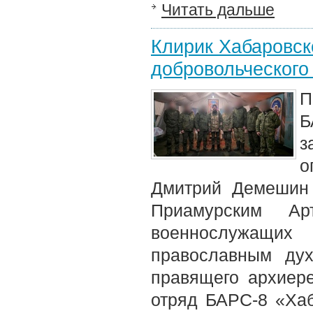
Читать дальше
Клирик Хабаровск
добровольческого
П
Б
з
о
Дмитрий Демешин 
Приамурским Ар
военнослужащи
православным дух
правящего архиере
отряд БАРС-8 «Хаб