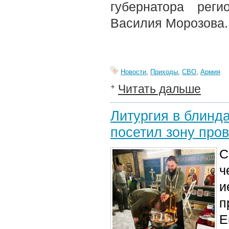
губернатора рег
Василия Морозова.
Новости
,
Приходы
,
СВО
,
Армия
Читать дальше
Литургия в блинд
посетил зону про
С
ч
и
п
Е