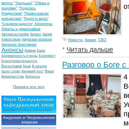
"Образ и
витязь"
"Ландыши"
о
подобие"
"Поделись
Рождеством"
"Православная
инициатива"
"Радость веры"
"Синдром радости"
Аборигены
Аборты и демография
Автокатастрофа
Аксиос
Акция
Алкоголизм
Амурская епархия
Новости
,
Армия
,
СВО
Амурское благочиние
Читать дальше
Анонсы
Армия
Бари
Беременность и роды
Благовест
Благотворительность
Разговор о Боге 
Богословие
Брак
В начале
Вера
было слово
Великий пост
4
Викариатство
Вопросы
В
Показать все теги
в
У
п
м