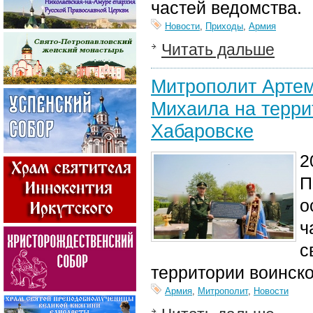
частей ведомства.
Новости
,
Приходы
,
Армия
Читать дальше
Митрополит Артем
Михаила на терри
Хабаровске
2
П
о
ч
с
территории воинск
Армия
,
Митрополит
,
Новости