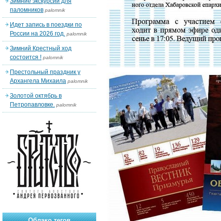
Зимние экскурсии для
паломников
palomnik
Идет запись в поездки по
России на 2026 год.
palomnik
Зимний Крестный ход
состоится !
palomnik
Престольный праздник у
Архангела Михаила
palomnik
Золотой октябрь в
Петропавловке.
palomnik
Облако тегов