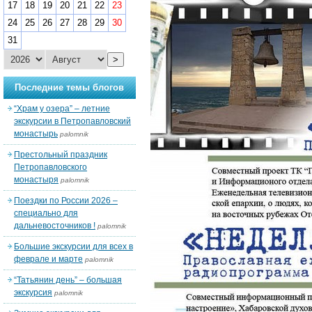
17
18
19
20
21
22
23
24
25
26
27
28
29
30
31
>
Последние темы блогов
“Храм у озера” – летние
экскурсии в Петропавловский
монастырь
palomnik
Престольный праздник
Петропавловского
монастыря
palomnik
Поездки по России 2026 –
специально для
дальневосточников !
palomnik
Большие экскурсии для всех в
феврале и марте
palomnik
“Татьянин день” – большая
экскурсия
palomnik