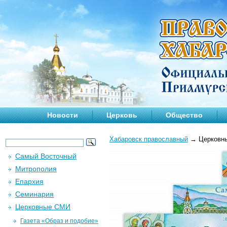
Новости
Церковь
Общество
Хабаровск православный
→
Церковн
Самый Восточный
Митрополия
Епархия
Семинария
Церковные СМИ
Газета «Образ и подобие»