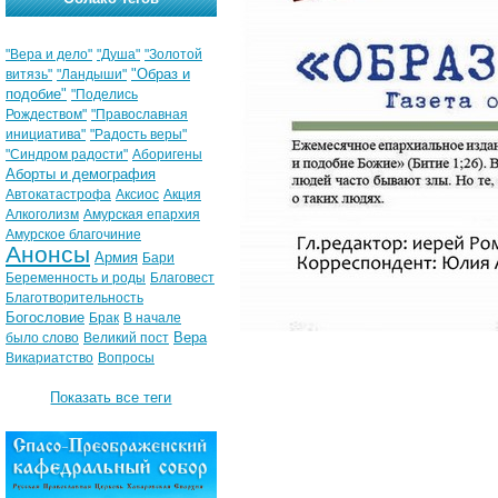
"Вера и дело"
"Душа"
"Золотой
"Образ и
витязь"
"Ландыши"
подобие"
"Поделись
Рождеством"
"Православная
инициатива"
"Радость веры"
"Синдром радости"
Аборигены
Аборты и демография
Автокатастрофа
Аксиос
Акция
Алкоголизм
Амурская епархия
Амурское благочиние
Анонсы
Армия
Бари
Беременность и роды
Благовест
Благотворительность
Богословие
Брак
В начале
Вера
было слово
Великий пост
Викариатство
Вопросы
Показать все теги