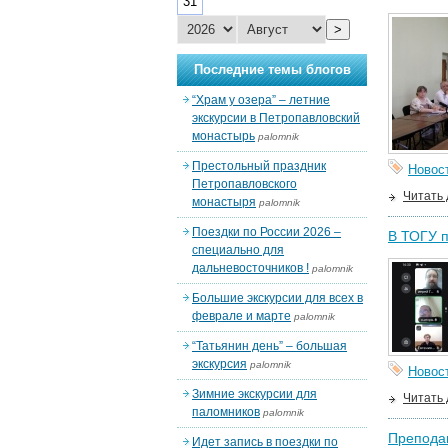
31
>
Последние темы блогов
“Храм у озера” – летние
экскурсии в Петропавловский
монастырь
palomnik
Престольный праздник
Новос
Петропавловского
Читать
монастыря
palomnik
Поездки по России 2026 –
В ТОГУ п
специально для
дальневосточников !
palomnik
Большие экскурсии для всех в
феврале и марте
palomnik
“Татьянин день” – большая
экскурсия
palomnik
Новос
Зимние экскурсии для
Читать
паломников
palomnik
Преподав
Идет запись в поездки по