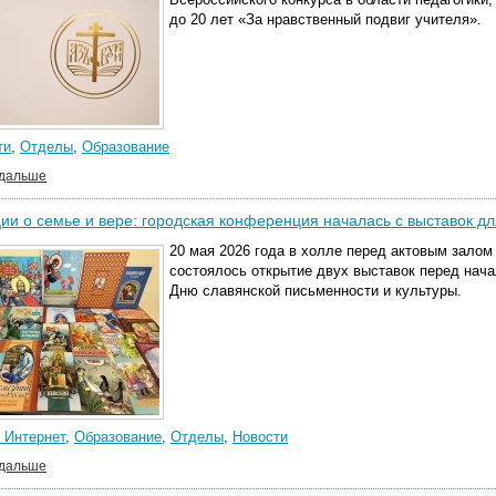
до 20 лет «За нравственный подвиг учителя».
ти
,
Отделы
,
Образование
 дальше
ии о семье и вере: городская конференция началась с выставок дл
20 мая 2026 года в холле перед актовым зало
состоялось открытие двух выставок перед нач
Дню славянской письменности и культуры.
 Интернет
,
Образование
,
Отделы
,
Новости
 дальше