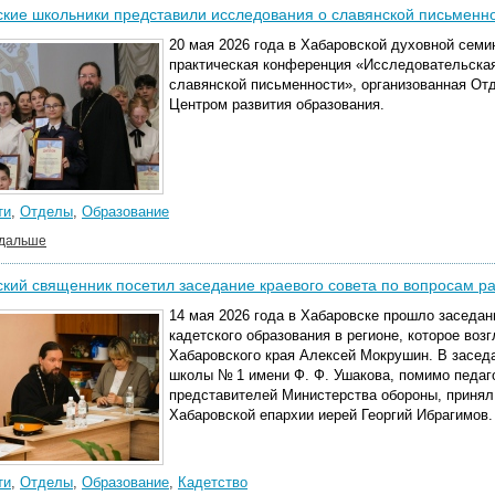
кие школьники представили исследования о славянской письменн
20 мая 2026 года в Хабаровской духовной семи
практическая конференция «Исследовательская
славянской письменности», организованная От
Центром развития образования.
ти
,
Отделы
,
Образование
 дальше
кий священник посетил заседание краевого совета по вопросам ра
14 мая 2026 года в Хабаровске прошло заседан
кадетского образования в регионе, которое воз
Хабаровского края Алексей Мокрушин. В заседа
школы № 1 имени Ф. Ф. Ушакова, помимо педаго
представителей Министерства обороны, принял
Хабаровской епархии иерей Георгий Ибрагимов.
ти
,
Отделы
,
Образование
,
Кадетство