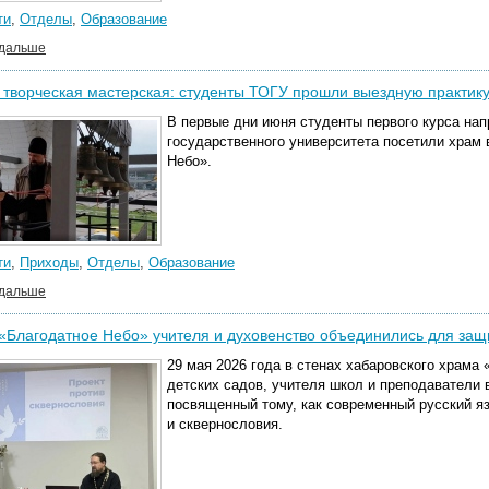
ти
,
Отделы
,
Образование
 дальше
 творческая мастерская: студенты ТОГУ прошли выездную практик
В первые дни июня студенты первого курса на
государственного университета посетили храм
Небо».
ти
,
Приходы
,
Отделы
,
Образование
 дальше
«Благодатное Небо» учителя и духовенство объединились для защ
29 мая 2026 года в стенах хабаровского храма
детских садов, учителя школ и преподаватели 
посвященный тому, как современный русский я
и сквернословия.