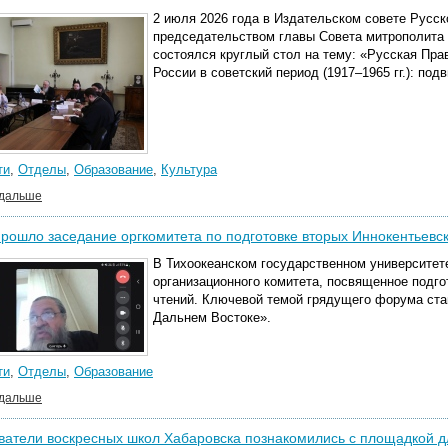
2 июля 2026 года в Издательском совете Русс
председательством главы Совета митрополита 
состоялся круглый стол на тему: «Русская Пр
России в советский период (1917–1965 гг.): под
ти
,
Отделы
,
Образование
,
Культура
 дальше
рошло заседание оргкомитета по подготовке вторых Иннокентьевск
В Тихоокеанском государственном университет
организационного комитета, посвященное подго
чтений. Ключевой темой грядущего форума ста
Дальнем Востоке».
ти
,
Отделы
,
Образование
 дальше
атели воскресных школ Хабаровска познакомились с площадкой д