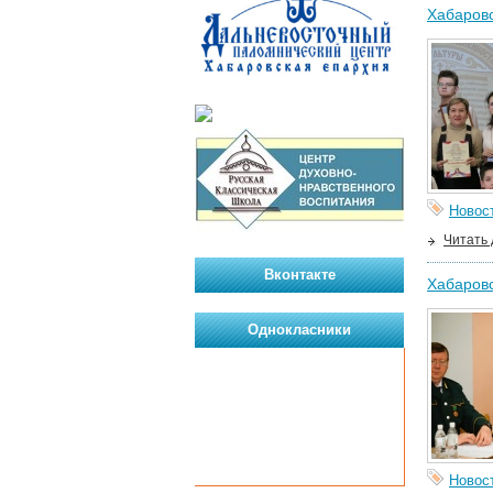
Хабаровс
Новос
Читать
Вконтакте
Хабаровс
Однокласники
Новос