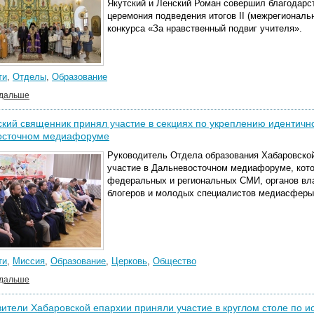
Якутский и Ленский Роман совершил благодарс
церемония подведения итогов II (межрегиональ
конкурса «За нравственный подвиг учителя».
ти
,
Отделы
,
Образование
 дальше
кий священник принял участие в секциях по укреплению идентично
осточном медиафоруме
Руководитель
Отдела образования Хабаровской
участие в Дальневосточном медиафоруме, кот
федеральных и региональных СМИ, органов вла
блогеров и молодых специалистов медиасферы
ти
,
Миссия
,
Образование
,
Церковь
,
Общество
 дальше
ители Хабаровской епархии приняли участие в круглом столе по 