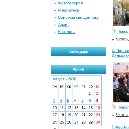
Фотогалерея
Медиатека
Вопросы священнику
Архив
Контакты
Новос
Читать
Хабаровс
Календарь
Дальнев
Архив
Август
-
2026
пн
вт
ср
чт
пт
сб
вс
1
2
3
4
5
6
7
8
9
Новос
10
11
12
13
14
15
16
17
18
19
20
21
22
23
Читать
24
25
26
27
28
29
30
Представ