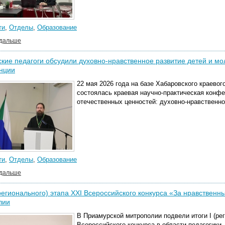
ти
,
Отделы
,
Образование
 дальше
кие педагоги обсудили духовно-нравственное развитие детей и мо
нции
22 мая 2026 года на базе Хабаровского краевог
состоялась краевая научно-практическая конфе
отечественных ценностей: духовно-нравственно
ти
,
Отделы
,
Образование
 дальше
(регионального) этапа XХI Всероссийского конкурса «За нравствен
лии
В Приамурской митрополии подвели итоги I (ре
Всероссийского конкурса в области педагогики