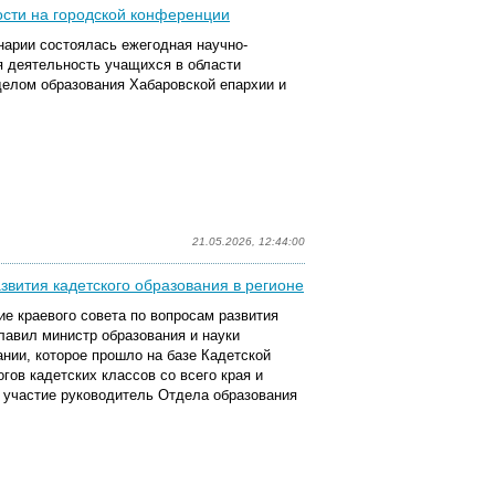
ости на городской конференции
нарии состоялась ежегодная научно-
 деятельность учащихся в области
делом образования Хабаровской епархии и
21.05.2026, 12:44:00
звития кадетского образования в регионе
ие краевого совета по вопросам развития
главил министр образования и науки
нии, которое прошло на базе Кадетской
гов кадетских классов со всего края и
 участие руководитель Отдела образования