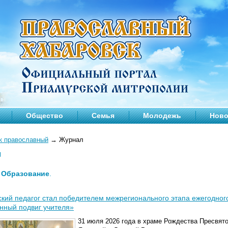
Общество
Семья
Молодежь
Ново
к православный
→
Журнал
л
—
Образование
.
кий педагог стал победителем межрегионального этапа ежегодного
нный подвиг учителя»
31 июля 2026 года в храме Рождества Пресвят