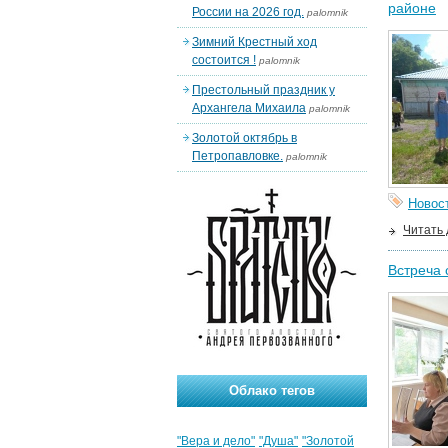
районе
России на 2026 год.
palomnik
Зимний Крестный ход
состоится !
palomnik
Престольный праздник у
Архангела Михаила
palomnik
Золотой октябрь в
Петропавловке.
palomnik
Новос
Читать
Встреча 
Облако тегов
"Вера и дело"
"Душа"
"Золотой