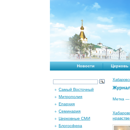
Новости
Церковь
Хабаровс
Журна
Самый Восточный
Митрополия
Метка 
Епархия
Семинария
Хабаровс
нравстве
Церковные СМИ
Блогосфера