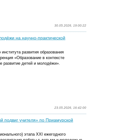
30.05.2026, 19:00:22
лодёжи на научно-практической
о института развития образования
ренция «Образование в контексте
е развитие детей и молодёжи».
23.05.2026, 16:42:00
ный подвиг учителя» по Приамурской
гионального) этапа XXI ежегодного
, воспитания работы с детьми и молодежью