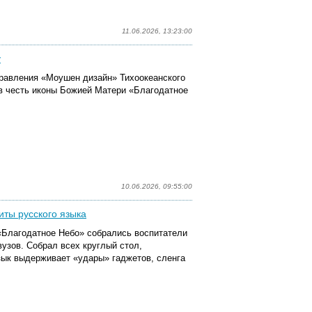
11.06.2026, 13:23:00
у
правления «Моушен дизайн» Тихоокеанского
 в честь иконы Божией Матери «Благодатное
10.06.2026, 09:55:00
иты русского языка
 «Благодатное Небо» собрались воспитатели
вузов. Собрал всех круглый стол,
зык выдерживает «удары» гаджетов, сленга