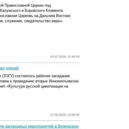
кой Православной Церкви под
Калужского и Боровского Климента
авославная Церковь на Дальнем Востоке
виг, служение, свидетельство веры».
03.07.2026, 11:46:00
их чтений
е (ТОГУ) состоялось рабочее заседание
товке к проведению вторых Иннокентьевских
нет «Культура русской цивилизации на
17.06.2026, 13:09:00
ля загородных мероприятий в Вяземском