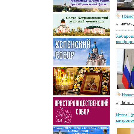
Новос
Читать
Хабаровс
конфере
Новос
Читать
Итоги I 
митропо