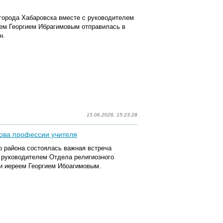
 города Хабаровска вместе с руководителем
ем Георгием Ибрагимовым отправилась в
н.
15.06.2026, 15:23:28
нова профессии учителя
о района состоялась важная встреча
 руководителем Отдела религиозного
ии иереем Георгием Ибоагимовым.