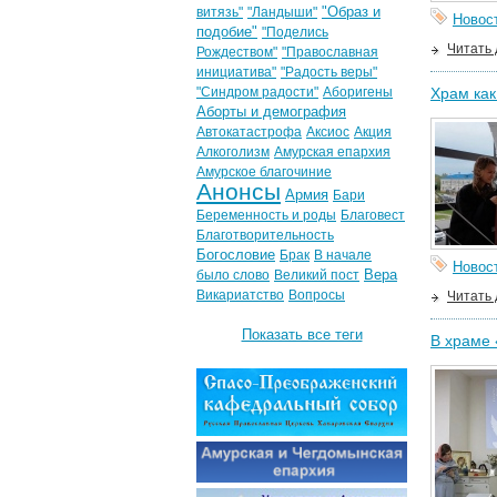
"Образ и
витязь"
"Ландыши"
Новос
подобие"
"Поделись
Читать
Рождеством"
"Православная
инициатива"
"Радость веры"
"Синдром радости"
Аборигены
Храм как
Аборты и демография
Автокатастрофа
Аксиос
Акция
Алкоголизм
Амурская епархия
Амурское благочиние
Анонсы
Армия
Бари
Беременность и роды
Благовест
Благотворительность
Богословие
Брак
В начале
Новос
Вера
было слово
Великий пост
Викариатство
Вопросы
Читать
Показать все теги
В храме 