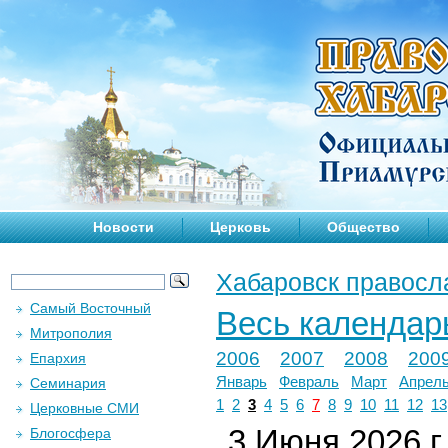
Новости
Церковь
Общество
Хабаровск правосл
Самый Восточный
Весь календар
Митрополия
2006
2007
2008
200
Епархия
Январь
Февраль
Март
Апрел
Семинария
1
2
3
4
5
6
7
8
9
10
11
12
13
Церковные СМИ
3 Июня 2026 г.
Блогосфера