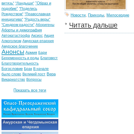
"Образ и
витязь"
"Ландыши"
подобие"
"Поделись
Рождеством"
"Православная
Новости
,
Приходы
,
Милосердие
инициатива"
"Радость веры"
Читать дальше
"Синдром радости"
Аборигены
Аборты и демография
Автокатастрофа
Аксиос
Акция
Алкоголизм
Амурская епархия
Амурское благочиние
Анонсы
Армия
Бари
Беременность и роды
Благовест
Благотворительность
Богословие
Брак
В начале
Вера
было слово
Великий пост
Викариатство
Вопросы
Показать все теги