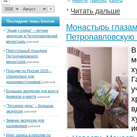
31
Новости
,
Приходы
,
Кадеты
>
Читать дальше
Последние темы блогов
Монастырь глазам
“Храм у озера” – летние
Петропавловскую 
экскурсии в Петропавловский
монастырь
palomnik
В
Престольный праздник
Петропавловского
м
монастыря
palomnik
х
Поездки по России 2026 –
специально для
Г
дальневосточников !
palomnik
у
Большие экскурсии для всех в
феврале и марте
х
palomnik
“Татьянин день” – большая
в
экскурсия
palomnik
х
Зимние экскурсии для
паломников
и
palomnik
Идет запись в поездки по