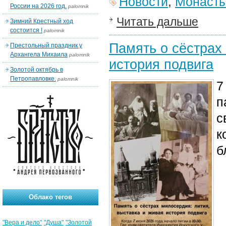
Новости
,
Монаст
России на 2026 год.
palomnik
Читать дальше
Зимний Крестный ход
состоится !
palomnik
Память о сёстрах
Престольный праздник у
Архангела Михаила
palomnik
история подвига
Золотой октябрь в
Петропавловке.
palomnik
7
п
с
к
б
Облако тегов
"Вера и дело"
"Душа"
"Золотой