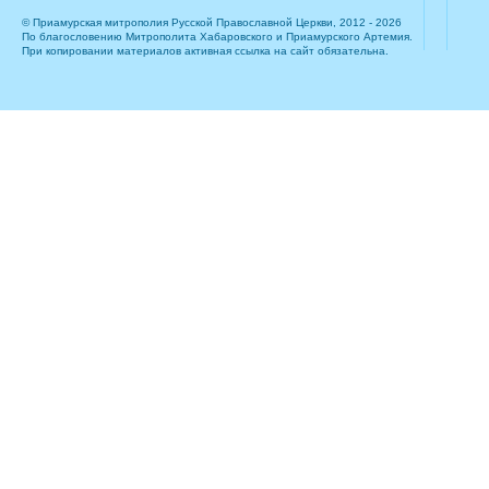
© Приамурская митрополия Русской Православной Церкви, 2012 - 2026
По благословению Митрополита Хабаровского и Приамурского Артемия.
При копировании материалов активная ссылка на сайт обязательна.