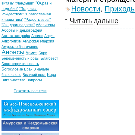
"Образ и
витязь"
"Ландыши"
Новости
,
Приход
подобие"
"Поделись
Рождеством"
"Православная
Читать дальше
инициатива"
"Радость веры"
"Синдром радости"
Аборигены
Аборты и демография
Автокатастрофа
Аксиос
Акция
Алкоголизм
Амурская епархия
Амурское благочиние
Анонсы
Армия
Бари
Беременность и роды
Благовест
Благотворительность
Богословие
Брак
В начале
Вера
было слово
Великий пост
Викариатство
Вопросы
Показать все теги