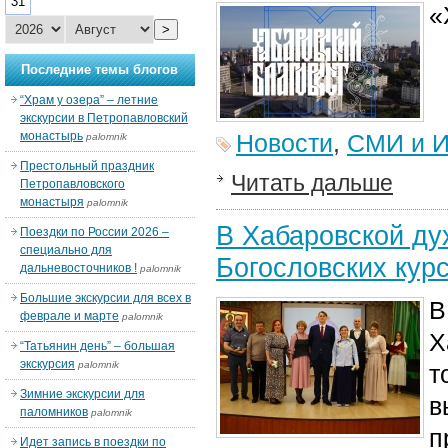
31
«
>
Последние темы блогов
“Храм у озера” – летние
экскурсии в Петропавловский
монастырь
Новости
,
СМИ и И
palomnik
Престольный праздник
Читать дальше
Петропавловского
монастыря
palomnik
В Хабаровской ду
Поездки по России 2026 –
специально для
Богословских кур
дальневосточников !
palomnik
Большие экскурсии для всех в
В
феврале и марте
palomnik
Х
“Татьянин день” – большая
экскурсия
palomnik
т
Зимние экскурсии для
в
паломников
palomnik
п
Идет запись в поездки по