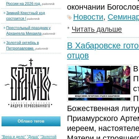
России на 2026 год.
palomnik
окончании Богослов
Зимний Крестный ход
Новости
,
Семина
состоится !
palomnik
Читать дальше
Престольный праздник у
Архангела Михаила
palomnik
Золотой октябрь в
В Хабаровске гот
Петропавловке.
palomnik
отцов
В
П
с
П
Божественная литур
Приамурского Арте
Облако тегов
иереем, настоятел
Матери и строящег
"Вера и дело"
"Душа"
"Золотой