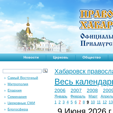
Новости
Церковь
Общество
Хабаровск правосл
Самый Восточный
Весь календар
Митрополия
2006
2007
2008
200
Епархия
Январь
Февраль
Март
Апрел
Семинария
1
2
3
4
5
6
7
8
9
10
11
12
13
Церковные СМИ
9 Июня 2026 г.
Блогосфера