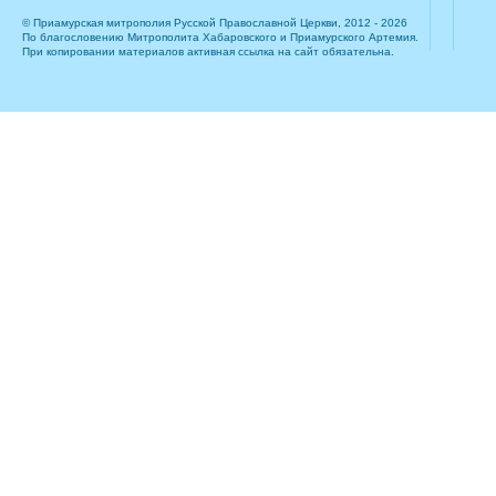
© Приамурская митрополия Русской Православной Церкви, 2012 - 2026
По благословению Митрополита Хабаровского и Приамурского Артемия.
При копировании материалов активная ссылка на сайт обязательна.