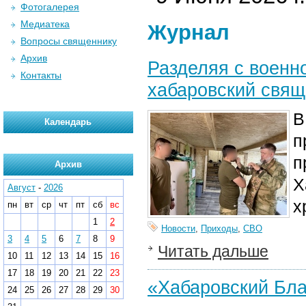
Фотогалерея
Медиатека
Журнал
Вопросы священнику
Архив
Разделяя с военн
Контакты
хабаровский свящ
В
Календарь
п
п
Архив
Х
Август
-
2026
х
пн
вт
ср
чт
пт
сб
вс
1
2
Новости
,
Приходы
,
СВО
3
4
5
6
7
8
9
Читать дальше
10
11
12
13
14
15
16
17
18
19
20
21
22
23
«Хабаровский Бла
24
25
26
27
28
29
30