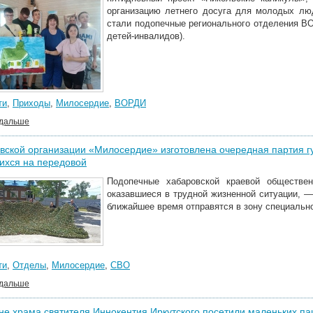
организацию летнего досуга для молодых л
стали подопечные регионального отделения В
детей-инвалидов).
ти
,
Приходы
,
Милосердие
,
ВОРДИ
 дальше
вской организации «Милосердие» изготовлена очередная партия 
ихся на передовой
Подопечные хабаровской краевой обществе
оказавшиеся в трудной жизненной ситуации, —
ближайшее время отправятся в зону специально
ти
,
Отделы
,
Милосердие
,
СВО
 дальше
е храма святителя Иннокентия Иркутского посетили маленьких па