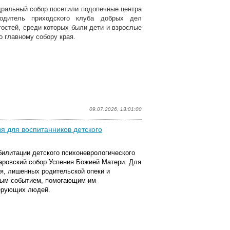
дральный собор посетили подопечные центра
одитель приходского клуба добрых дел
остей, среди которых были дети и взрослые
 главному собору края.
09.07.2026, 13:01:00
я для воспитанников детского
билитации детского психоневрологического
баровский собор Успения Божией Матери. Для
я, лишенных родительской опеки и
жным событием, помогающим им
верующих людей.