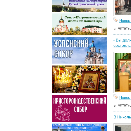
Новос
Читать
«Вы долж
состоялс
Новос
Читать
В Николь