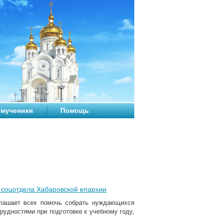
мученики
Помощь
я соцотдела Хабаровской епархии
глашает всех помочь собрать нуждающихся
рудностями при подготовке к учебному году,