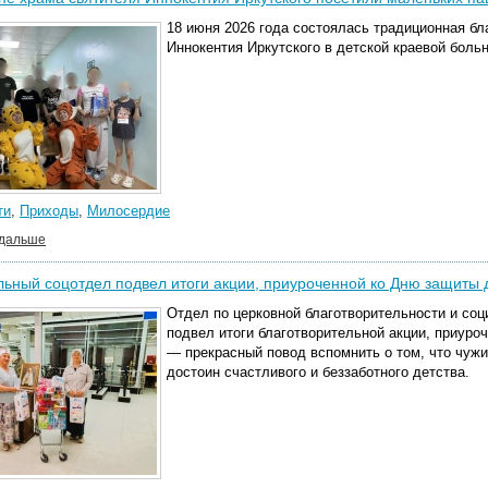
18 июня 2026 года состоялась традиционная бл
Иннокентия Иркутского в детской краевой боль
ти
,
Приходы
,
Милосердие
 дальше
ьный соцотдел подвел итоги акции, приуроченной ко Дню защиты 
Отдел по церковной благотворительности и со
подвел итоги благотворительной акции, приуро
— прекрасный повод вспомнить о том, что чужи
достоин счастливого и беззаботного детства.