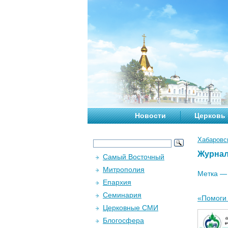
Новости
Церковь
Хабаровс
Журна
Самый Восточный
Митрополия
Метка 
Епархия
Семинария
«Помоги 
Церковные СМИ
Блогосфера