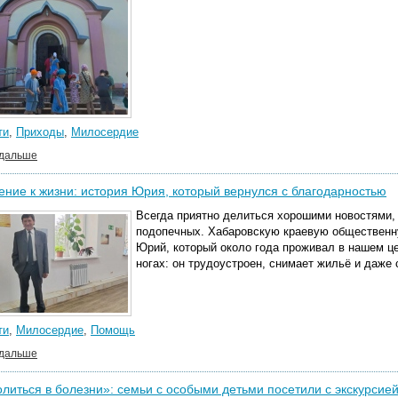
ти
,
Приходы
,
Милосердие
 дальше
ние к жизни: история Юрия, который вернулся с благодарностью
Всегда приятно делиться хорошими новостями, 
подопечных. Хабаровскую краевую общественн
Юрий, который около года проживал в нашем це
ногах: он трудоустроен, снимает жильё и даже 
ти
,
Милосердие
,
Помощь
 дальше
литься в болезни»: семьи с особыми детьми посетили с экскурсие