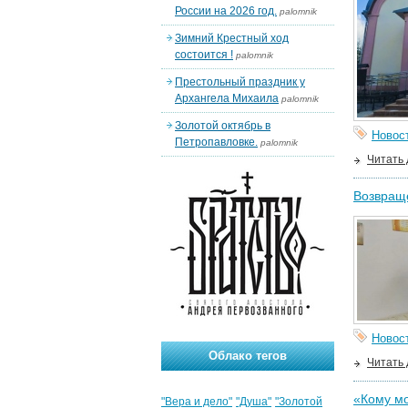
России на 2026 год.
palomnik
Зимний Крестный ход
состоится !
palomnik
Престольный праздник у
Архангела Михаила
palomnik
Золотой октябрь в
Новос
Петропавловке.
palomnik
Читать
Возвраще
Новос
Облако тегов
Читать
«Кому мо
"Вера и дело"
"Душа"
"Золотой