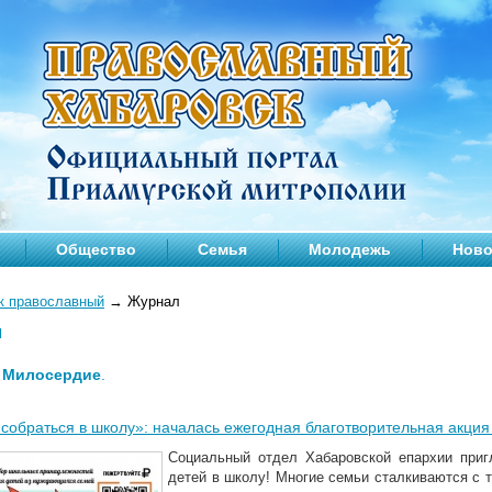
Общество
Семья
Молодежь
Ново
к православный
→
Журнал
л
—
Милосердие
.
собраться в школу»: началась ежегодная благотворительная акци
Социальный отдел Хабаровской епархии при
детей в школу! Многие семьи сталкиваются с т