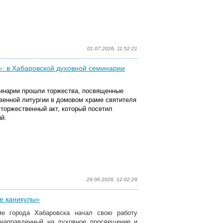
01.07.2026, 11:52:21
а»: в Хабаровской духовной семинарии
минарии прошли торжества, посвященные
венной литургии в домовом храме святителя
 торжественный акт, который посетил
й.
29.06.2026, 12:02:29
е каникулы»
е города Хабаровска начал свою работу
 направленный на духовное просвещение и