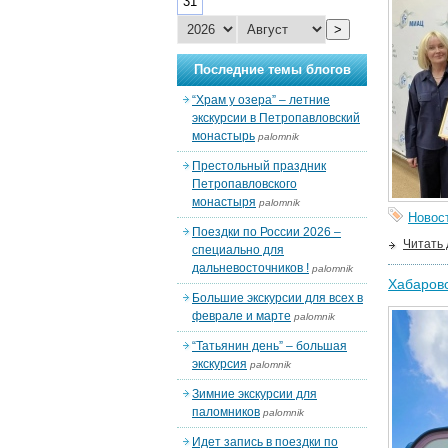
31
>
Последние темы блогов
“Храм у озера” – летние
экскурсии в Петропавловский
монастырь
palomnik
Престольный праздник
Петропавловского
монастыря
palomnik
Новос
Поездки по России 2026 –
Читать
специально для
дальневосточников !
palomnik
Хабаровс
Большие экскурсии для всех в
феврале и марте
palomnik
“Татьянин день” – большая
экскурсия
palomnik
Зимние экскурсии для
паломников
palomnik
Идет запись в поездки по