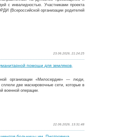
юдей с инвалидностью.
Участниками проекта
ОРДИ (Всероссийской организации родителей
23.06.2026, 21:24:25
гуманитарной помощи для земляков,
нной организации «Милосердие» — люди,
 сплели две маскировочные сети, которые в
й военной операции.
22.06.2026, 13:31:48
циентов больницы им. Пиотровича