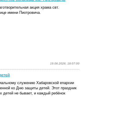
аготворительная акция храма свт.
нице имени Пиотровича.
19.06.2026, 18:07:00
детей
циальному служению Хабаровской епархии
ченной ко Дню защиты детей. Этот праздник
х детей не бывает, и каждый ребёнок