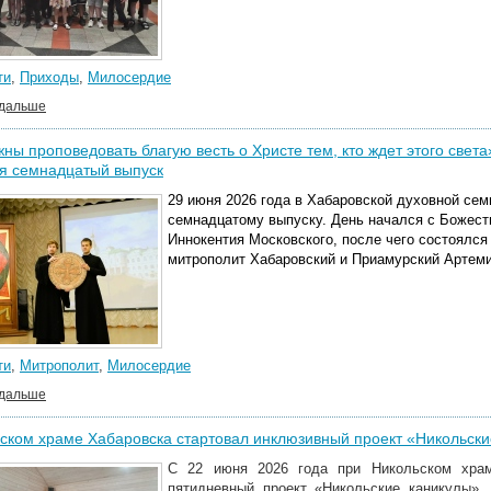
ти
,
Приходы
,
Милосердие
 дальше
ны проповедовать благую весть о Христе тем, кто ждет этого свет
я семнадцатый выпуск
29 июня 2026 года в Хабаровской духовной се
семнадцатому выпуску. День начался с Божест
Иннокентия Московского, после чего состоялся
митрополит Хабаровский и Приамурский Артеми
ти
,
Митрополит
,
Милосердие
 дальше
ском храме Хабаровска стартовал инклюзивный проект «Никольски
С 22 июня 2026 года при Никольском храм
пятидневный проект «Никольские каникулы»,