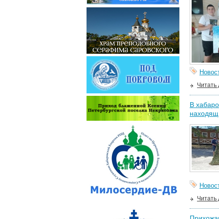
Новос
Читать
В хабаро
находящ
Новос
Читать
Прихожан