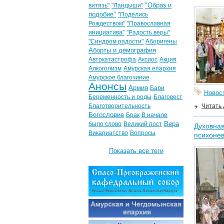
"Образ и
витязь"
"Ландыши"
подобие"
"Поделись
Рождеством"
"Православная
инициатива"
"Радость веры"
"Синдром радости"
Аборигены
Аборты и демография
Автокатастрофа
Аксиос
Акция
Алкоголизм
Амурская епархия
Амурское благочиние
Анонсы
Армия
Бари
Новос
Беременность и роды
Благовест
Благотворительность
Читать
Богословие
Брак
В начале
Вера
было слово
Великий пост
Духовная
Викариатство
Вопросы
психонев
Показать все теги