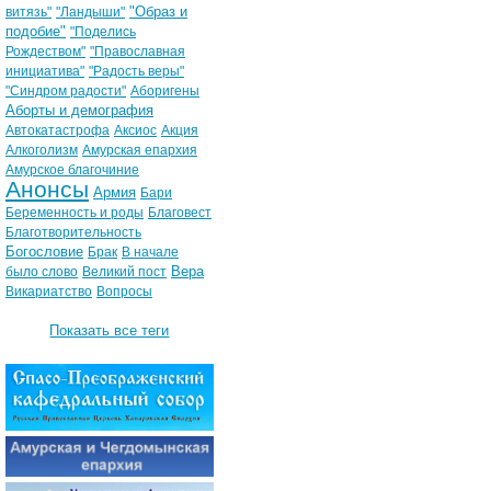
"Образ и
витязь"
"Ландыши"
подобие"
"Поделись
Рождеством"
"Православная
инициатива"
"Радость веры"
"Синдром радости"
Аборигены
Аборты и демография
Автокатастрофа
Аксиос
Акция
Алкоголизм
Амурская епархия
Амурское благочиние
Анонсы
Армия
Бари
Беременность и роды
Благовест
Благотворительность
Богословие
Брак
В начале
Вера
было слово
Великий пост
Викариатство
Вопросы
Показать все теги