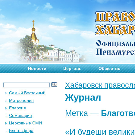
Новости
Церковь
Общество
Хабаровск правосл
Самый Восточный
Журнал
Митрополия
Епархия
Метка —
Благотв
Семинария
Церковные СМИ
«И будеши велик
Блогосфера