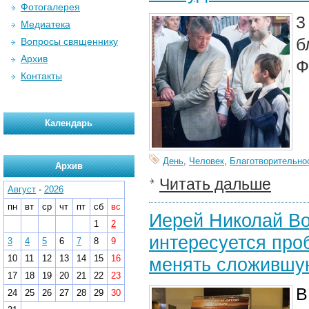
Фотогалерея
3
Медиатека
б
Вопросы священнику
Архив
Ф
Контакты
Календарь
День
,
Человек
,
Благотворительно
Архив
Читать дальше
Август
-
2026
пн
вт
ср
чт
пт
сб
вс
Иерей Николай Во
1
2
интересуется про
3
4
5
6
7
8
9
10
11
12
13
14
15
16
менять сложившу
17
18
19
20
21
22
23
В
24
25
26
27
28
29
30