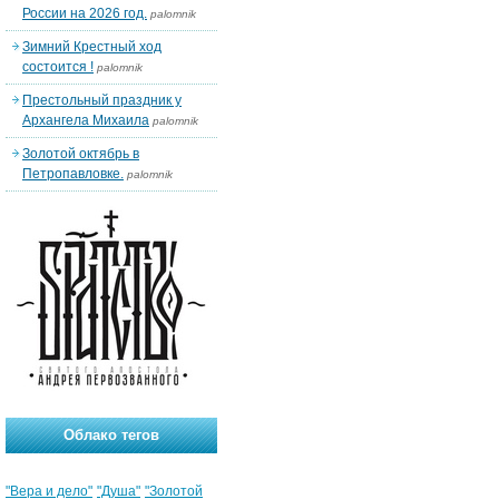
России на 2026 год.
palomnik
Зимний Крестный ход
состоится !
palomnik
Престольный праздник у
Архангела Михаила
palomnik
Золотой октябрь в
Петропавловке.
palomnik
Облако тегов
"Вера и дело"
"Душа"
"Золотой