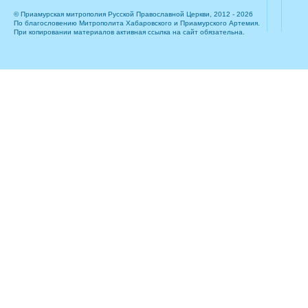
© Приамурская митрополия Русской Православной Церкви, 2012 - 2026
По благословению Митрополита Хабаровского и Приамурского Артемия.
При копировании материалов активная ссылка на сайт обязательна.