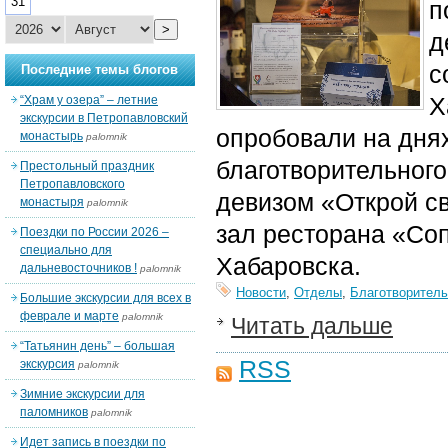
31
п
>
д
с
Последние темы блогов
Х
“Храм у озера” – летние
экскурсии в Петропавловский
опробовали на дня
монастырь
palomnik
благотворительног
Престольный праздник
Петропавловского
девизом «Открой с
монастыря
palomnik
зал ресторана «Соп
Поездки по России 2026 –
специально для
Хабаровска.
дальневосточников !
palomnik
Новости
,
Отделы
,
Благотворитель
Большие экскурсии для всех в
феврале и марте
palomnik
Читать дальше
“Татьянин день” – большая
RSS
экскурсия
palomnik
Зимние экскурсии для
паломников
palomnik
Идет запись в поездки по