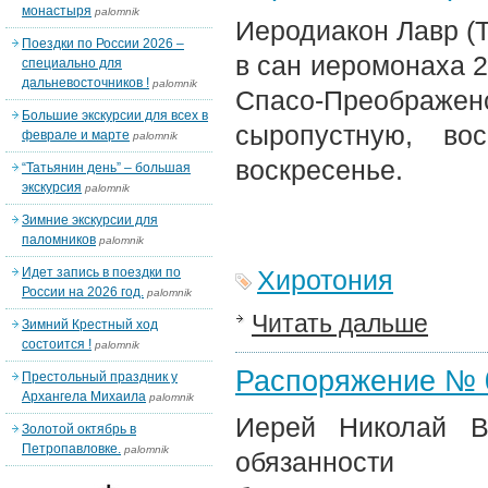
монастыря
palomnik
Иеродиакон Лавр (
Поездки по России 2026 –
в сан иеромонаха 2
специально для
дальневосточников !
palomnik
Спасо-Преображ
Большие экскурсии для всех в
сыропустную, во
феврале и марте
palomnik
воскресенье.
“Татьянин день” – большая
экскурсия
palomnik
Зимние экскурсии для
паломников
palomnik
Идет запись в поездки по
Хиротония
России на 2026 год.
palomnik
Читать дальше
Зимний Крестный ход
состоится !
palomnik
Распоряжение № 05
Престольный праздник у
Архангела Михаила
palomnik
Иерей Николай В
Золотой октябрь в
Петропавловке.
palomnik
обязанности 