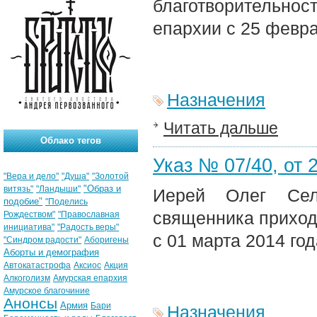
благотворительн
епархии с 25 февра
Назначения
Читать дальше
Облако тегов
Указ № 07/40, от 2
"Вера и дело"
"Душа"
"Золотой
"Образ и
витязь"
"Ландыши"
Иерей Олег Сел
подобие"
"Поделись
священника приход
Рождеством"
"Православная
инициатива"
"Радость веры"
с 01 марта 2014 год
"Синдром радости"
Аборигены
Аборты и демография
Автокатастрофа
Аксиос
Акция
Алкоголизм
Амурская епархия
Амурское благочиние
Анонсы
Армия
Бари
Назначения