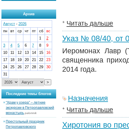
Архив
Читать дальше
Август
-
2026
пн
вт
ср
чт
пт
сб
вс
Указ № 08/40, от 0
1
2
3
4
5
6
7
8
9
Иеромонах
Лавр (
10
11
12
13
14
15
16
священника приход
17
18
19
20
21
22
23
24
25
26
27
28
29
30
2014 года.
31
>
Последние темы блогов
Назначения
“Храм у озера” – летние
экскурсии в Петропавловский
Читать дальше
монастырь
palomnik
Престольный праздник
Хиротония во прес
Петропавловского