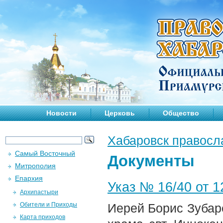
Новости
Церковь
Общество
Хабаровск правосл
Самый Восточный
Документы
Митрополия
Епархия
Указ № 16/40 от 12
Архипастыри
Обители и Приходы
Иерей Борис Зубар
Карта приходов