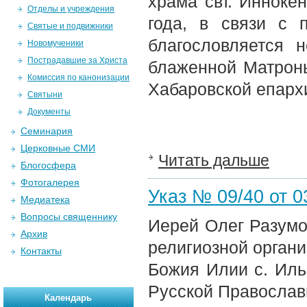
храма свт. Иннокен
Отделы и учреждения
года, в связи с 
Святые и подвижники
благословляется 
Новомученики
Пострадавшие за Христа
блаженной Матроны
Комиссия по канонизации
Хабаровской епарх
Святыни
Документы
Семинария
Церковные СМИ
Читать дальше
Блогосфера
Фотогалерея
Указ № 09/40 от 03
Медиатека
Вопросы священнику
Иерей Олег Разум
Архив
религиозной органи
Контакты
Божия Илии с. Иль
Русской Православн
Календарь