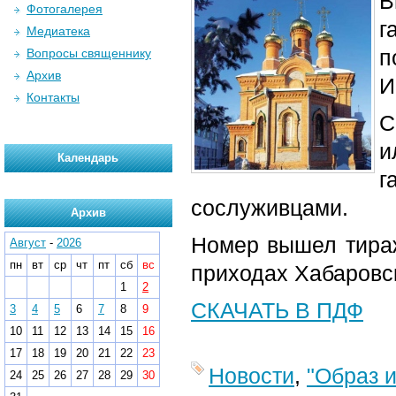
В
Фотогалерея
г
Медиатека
п
Вопросы священнику
Архив
И
Контакты
С
и
Календарь
г
сослуживцами.
Архив
Номер вышел тираж
Август
-
2026
пн
вт
ср
чт
пт
сб
вс
приходах Хабаровс
1
2
СКАЧАТЬ В ПДФ
3
4
5
6
7
8
9
10
11
12
13
14
15
16
17
18
19
20
21
22
23
Новости
,
"Образ 
24
25
26
27
28
29
30