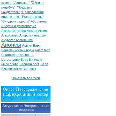
"Образ и
витязь"
"Ландыши"
подобие"
"Поделись
Рождеством"
"Православная
инициатива"
"Радость веры"
"Синдром радости"
Аборигены
Аборты и демография
Автокатастрофа
Аксиос
Акция
Алкоголизм
Амурская епархия
Амурское благочиние
Анонсы
Армия
Бари
Беременность и роды
Благовест
Благотворительность
Богословие
Брак
В начале
Вера
было слово
Великий пост
Викариатство
Вопросы
Показать все теги