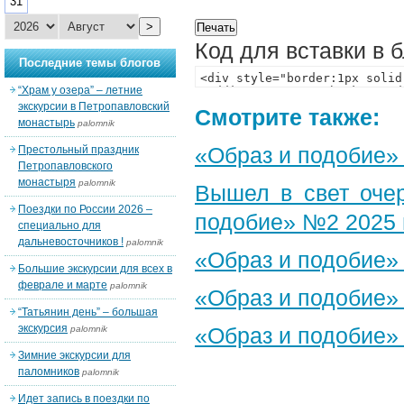
31
>
Код для вставки в 
Последние темы блогов
“Храм у озера” – летние
экскурсии в Петропавловский
Смотрите также:
монастырь
palomnik
«Образ и подобие»
Престольный праздник
Петропавловского
монастыря
palomnik
Вышел в свет оче
Поездки по России 2026 –
подобие» №2 2025 
специально для
дальневосточников !
palomnik
«Образ и подобие»
Большие экскурсии для всех в
феврале и марте
palomnik
«Образ и подобие»
“Татьянин день” – большая
экскурсия
«Образ и подобие»
palomnik
Зимние экскурсии для
паломников
palomnik
Идет запись в поездки по