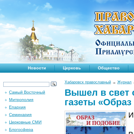
Новости
Церковь
Общество
Хабаровск православный
→
Журнал
Вышел в свет 
Самый Восточный
газеты «Образ
Митрополия
Епархия
И
Семинария
Церковные СМИ
Блогосфера