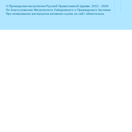
© Приамурская митрополия Русской Православной Церкви, 2012 - 2026
По благословению Митрополита Хабаровского и Приамурского Артемия.
При копировании материалов активная ссылка на сайт обязательна.