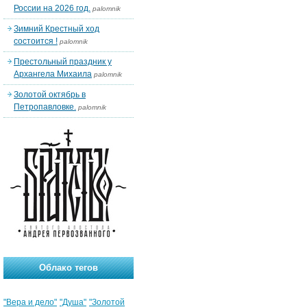
России на 2026 год.
palomnik
Зимний Крестный ход
состоится !
palomnik
Престольный праздник у
Архангела Михаила
palomnik
Золотой октябрь в
Петропавловке.
palomnik
Облако тегов
"Вера и дело"
"Душа"
"Золотой