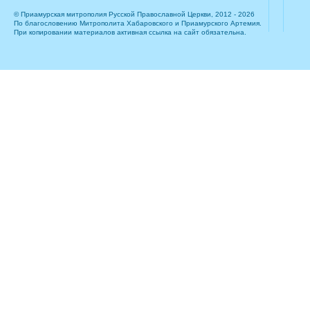
© Приамурская митрополия Русской Православной Церкви, 2012 - 2026
По благословению Митрополита Хабаровского и Приамурского Артемия.
При копировании материалов активная ссылка на сайт обязательна.