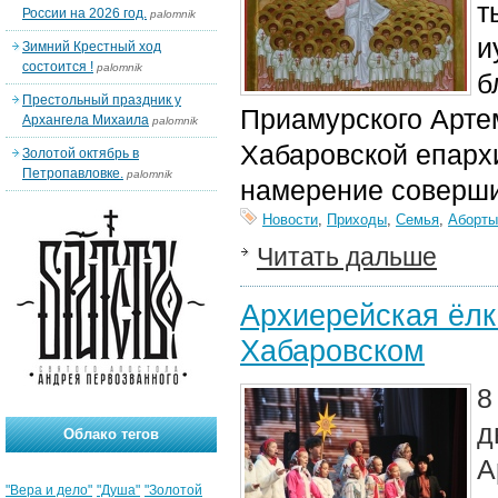
т
России на 2026 год.
palomnik
и
Зимний Крестный ход
состоится !
palomnik
б
Престольный праздник у
Приамурского Арте
Архангела Михаила
palomnik
Хабаровской епарх
Золотой октябрь в
Петропавловке.
palomnik
намерение совершит
Новости
,
Приходы
,
Семья
,
Аборты
Читать дальше
Архиерейская ёлк
Хабаровском
8
д
Облако тегов
А
"Вера и дело"
"Душа"
"Золотой