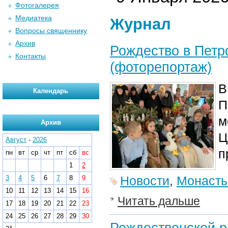
Фотогалерея
Медиатека
Журнал
Вопросы священнику
Архив
Рождество в Петр
Контакты
(фоторепортаж)
В
Календарь
П
м
Архив
Ц
Август
-
2026
п
пн
вт
ср
чт
пт
сб
вс
1
2
Новости
,
Монаст
3
4
5
6
7
8
9
10
11
12
13
14
15
16
Читать дальше
17
18
19
20
21
22
23
24
25
26
27
28
29
30
Рождественской р