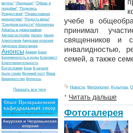
п
"Образ и
витязь"
"Ландыши"
подобие"
"Поделись
к
Рождеством"
"Православная
учебе в общеобра
инициатива"
"Радость веры"
"Синдром радости"
Аборигены
принимал участ
Аборты и демография
Автокатастрофа
Аксиос
Акция
священников и с
Алкоголизм
Амурская епархия
Амурское благочиние
инвалидностью, р
Анонсы
Армия
Бари
семей, а также се
Беременность и роды
Благовест
Благотворительность
Богословие
Брак
В начале
Вера
было слово
Великий пост
Викариатство
Вопросы
Новости
,
Митрополит
,
Культура
,
О
Показать все теги
Читать дальше
Фотогалерея