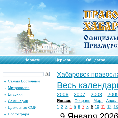
Новости
Церковь
Общество
Хабаровск правосл
Самый Восточный
Весь календар
Митрополия
2006
2007
2008
200
Епархия
Январь
Февраль
Март
Апрел
Семинария
1
2
3
4
5
6
7
8
9
10
11
12
13
Церковные СМИ
9 Января 2026 
Блогосфера