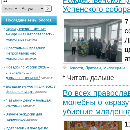
31
Успенского собор
>
7
Последние темы блогов
с
“Храм у озера” – летние
экскурсии в Петропавловский
Л
монастырь
palomnik
ц
Престольный праздник
Петропавловского
а
монастыря
palomnik
Поездки по России 2026 –
Новости
,
Приходы
,
Милосердие
специально для
Читать дальше
дальневосточников !
palomnik
Большие экскурсии для всех в
Во всех правосла
феврале и марте
palomnik
молебны о «враз
“Татьянин день” – большая
экскурсия
palomnik
убиение младенца
Зимние экскурсии для
паломников
palomnik
1
Идет запись в поездки по